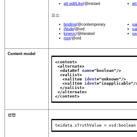
att.editLike
/@instant
at
요소:
binding
/@contemporary
sa
iNode
/@ord
sa
kinesic
/@iterated
se
root
/@ord
Content model
<content>
<alternate>
<dataRef 
name
="
boolean
"/>
<valList>
<valItem 
ident
="
unknown
"/>
<valItem 
ident
="
inapplicable
"/
</valList>
</alternate>
</content>
선언
teidata.xTruthValue = xsd:boolean