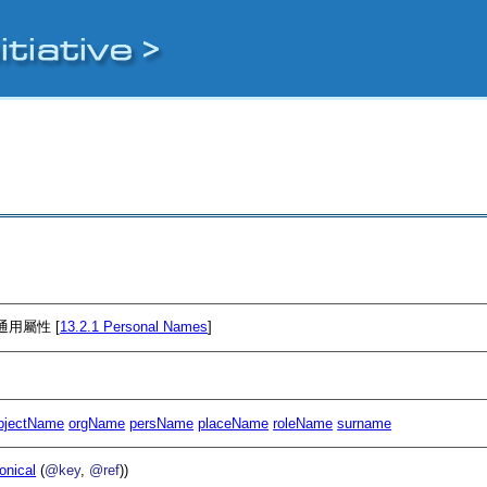
用屬性 [
13.2.1
Personal Names
]
bjectName
orgName
persName
placeName
roleName
surname
onical
(
@key
,
@ref
))