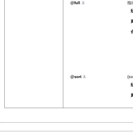
full
⚓︎
指
sort
⚓︎
(