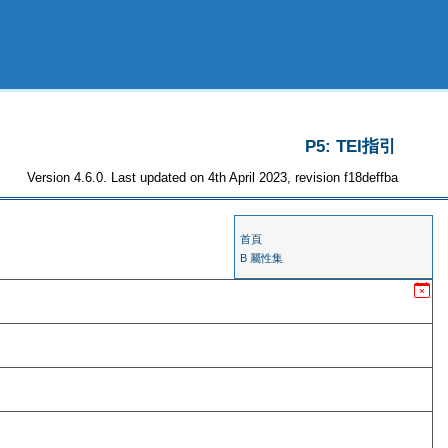
P5: TEI指引
Version 4.6.0. Last updated on 4th April 2023, revision f18deffba
首頁
B 屬性集