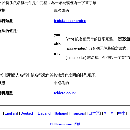
出所提供的名稱元件是否完整，為一縮寫或僅為一字首字母。
狀態
非必備的
資料類型
teidata.enumerated
合法的值是:
yes
(yes) 該名稱元件的拼字完整。
[預設值
abb
(abbreviated) 該名稱元件為縮寫形式。
init
(initial letter) 該名稱元件僅以一字
sort) 指明個人名稱中該名稱元件與其他元件之間的排列順序。
狀態
非必備的
資料類型
teidata.count
[
English
] [
Deutsch
] [
Español
] [
Italiano
] [
Français
] [
日本語
] [
한국어
] [
中文
]
TEI Consortium
|
回饋