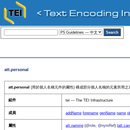
att.personal
att.personal
(用於個人名稱元件的屬性) 構成部分個人名稱的元素所用之通
組件
tei — The TEI Infrastructure
成員
addName
forename
genName
name
o
屬性
att.naming
(
@role
,
@nymRef
) (
att.can