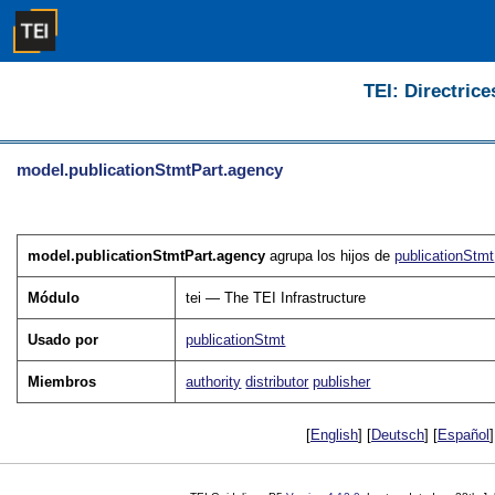
TEI: Directrice
model.publicationStmtPart.agency
model.publicationStmtPart.agency
agrupa los hijos de
publicationStmt
Módulo
tei — The TEI Infrastructure
Usado por
publicationStmt
Miembros
authority
distributor
publisher
[
English
] [
Deutsch
] [
Español
]