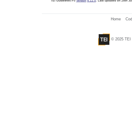
TEI Guidelines P5
Version
4.12.0
. Last updated on
28th Ju
Home
Cod
© 2025 TEI 