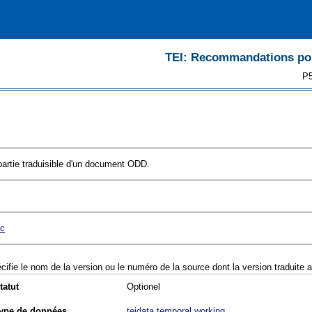
TEI: Recommandations pour
P5
e partie traduisible d'un document ODD.
sc
cifie le nom de la version ou le numéro de la source dont la version traduite a 
tatut
Optionel
ype de données
teidata.temporal.working