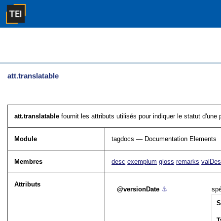
att.translatable
att.translatable
fournit les attributs utilisés pour indiquer le statut d'un
Module
tagdocs — Documentation Elements
Membres
desc
exemplum
gloss
remarks
valDe
Attributs
versionDate
⚓︎
spé
S
T