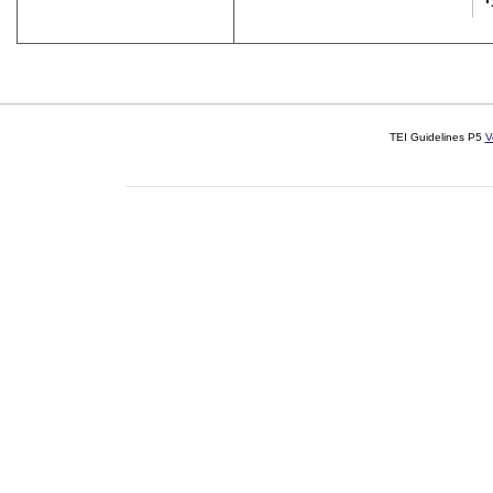
TEI Guidelines P5
V