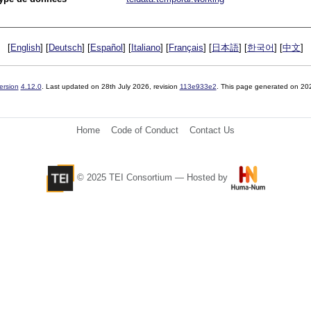
[
English
] [
Deutsch
] [
Español
] [
Italiano
] [
Français
] [
日本語
] [
한국어
] [
中文
]
ersion
4.12.0
. Last updated on
28th July 2026
, revision
113e933e2
. This page generated on 20
Home
Code of Conduct
Contact Us
© 2025 TEI Consortium — Hosted by