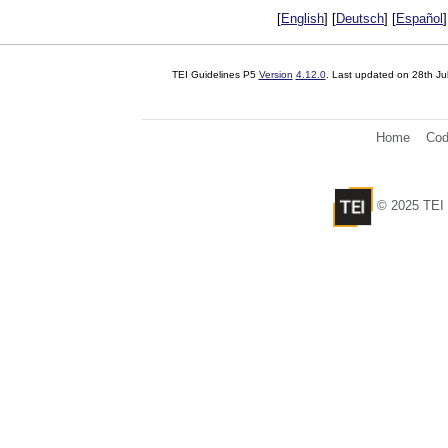
[
English
] [
Deutsch
] [
Español
]
TEI Guidelines P5
Version
4.12.0
. Last updated on
28th Ju
Home
Cod
© 2025 TEI 