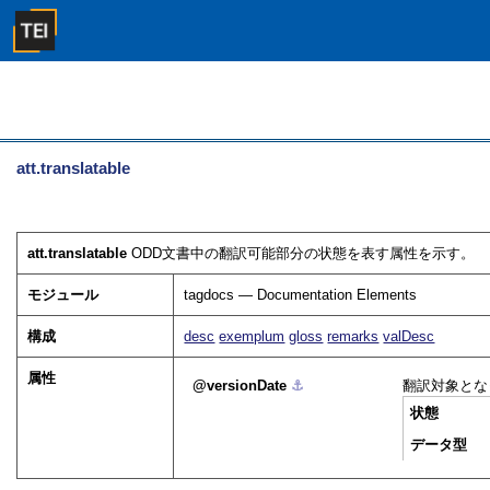
att.translatable
att.translatable
ODD文書中の翻訳可能部分の状態を表す属性を示す。
モジュール
tagdocs — Documentation Elements
構成
desc
exemplum
gloss
remarks
valDesc
属性
versionDate
⚓︎
翻訳対象とな
状態
データ型