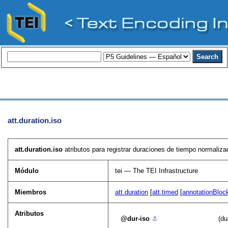
att.duration.iso
att.duration.iso
atributos para registrar duraciones de tiempo normaliza
Módulo
tei — The TEI Infrastructure
Miembros
att.duration
[
att.timed
[
annotationBloc
Atributos
dur-iso
⚓︎
(du