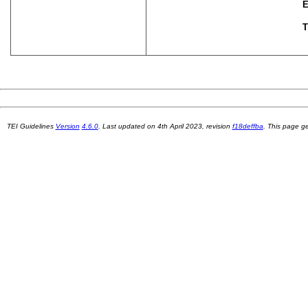
E
T
TEI Guidelines
Version
4.6.0
. Last updated on
4th April 2023
, revision
f18deffba
. This page 