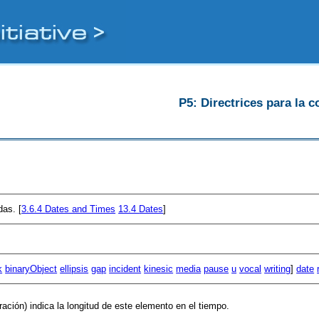
P5: Directrices para la c
das. [
3.6.4
Dates and Times
13.4
Dates
]
k
binaryObject
ellipsis
gap
incident
kinesic
media
pause
u
vocal
writing
]
date
ración) indica la longitud de este elemento en el tiempo.