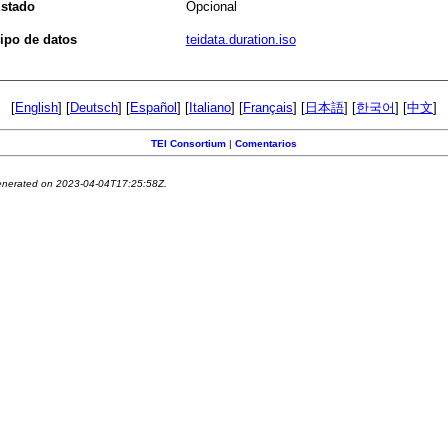
stado
Opcional
ipo de datos
teidata.duration.iso
[
English
] [
Deutsch
] [
Español
] [
Italiano
] [
Français
] [
日本語
] [
한국어
] [
中文
]
TEI Consortium
|
Comentarios
generated on 2023-04-04T17:25:58Z.