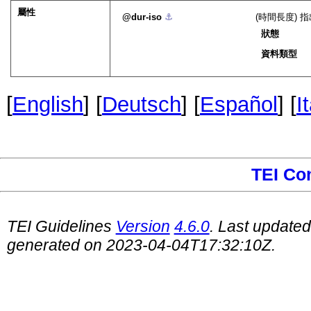
屬性
dur-iso
⚓︎
(時間長度)
狀態
資料類型
[
English
] [
Deutsch
] [
Español
] [
I
TEI Co
TEI Guidelines
Version
4.6.0
. Last update
generated on 2023-04-04T17:32:10Z.