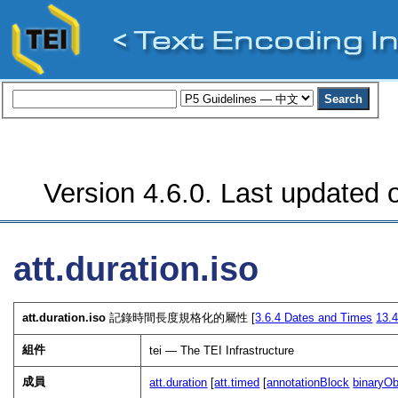
Version 4.6.0. Last updated o
att.duration.iso
att.duration.iso
記錄時間長度規格化的屬性 [
3.6.4
Dates and Times
13.
組件
tei — The TEI Infrastructure
成員
att.duration
[
att.timed
[
annotationBlock
binaryOb