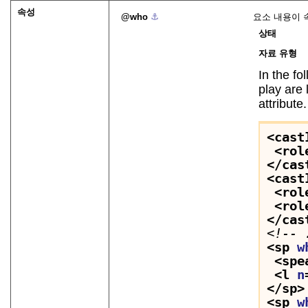
속성
who
⚓︎
요소 내용이 
상태
자료 유형
In the f
play are 
attribute.
<cast
<rol
</cas
<cast
<rol
<rol
</cas
<!-- 
<sp 
w
<spe
<l 
n
</sp>
<sp 
w