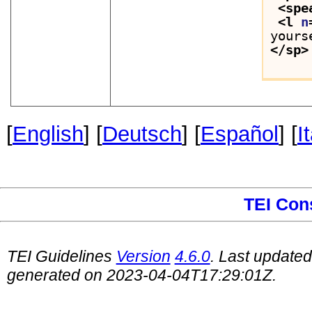
<spe
<l 
n
yours
</sp>
[
English
] [
Deutsch
] [
Español
] [
I
TEI Con
TEI Guidelines
Version
4.6.0
. Last update
generated on 2023-04-04T17:29:01Z.