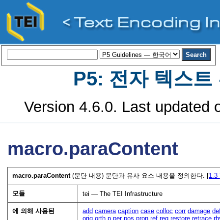
P5: 전자 텍스
Version 4.6.0. Last updated o
macro.paraContent
macro.paraContent
(문단 내용) 문단과 유사 요소 내용을 정의한다. [
1.3
모듈
tei — The TEI Infrastructure
에 의해 사용된
add
camera
caption
case
colloc
corr
damage
de
orig
orth
p
per
pos
pron
ref
reg
restore
retrace
r