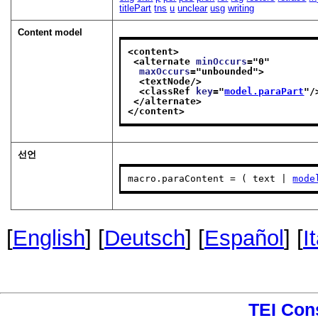
titlePart
tns
u
unclear
usg
writing
Content model
<content>
<alternate 
minOccurs
="
0
"
maxOccurs
="
unbounded
">
<textNode/>
<classRef 
key
="
model.paraPart
"/
</alternate>
</content>
선언
macro.paraContent = ( text | 
mode
[
English
] [
Deutsch
] [
Español
] [
I
TEI Con