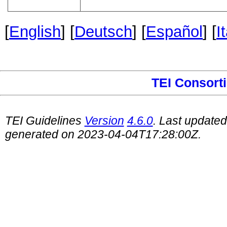
[
English
] [
Deutsch
] [
Español
] [
I
TEI Consort
TEI Guidelines
Version
4.6.0
. Last update
generated on 2023-04-04T17:28:00Z.