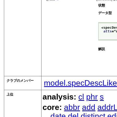
状態
データ型
<specDe
atts
="
解説
クラブのメンバー
model.specDescLik
上位
analysis:
cl
phr
s
core:
abbr
add
addrL
date
del
distinct
ed