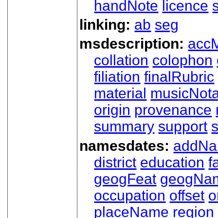
handNote
licence
linking:
ab
seg
msdescription:
acc
collation
colophon
filiation
finalRubric
material
musicNota
origin
provenance
summary
support
namesdates:
addN
district
education
f
geogFeat
geogNa
occupation
offset
o
placeName
region