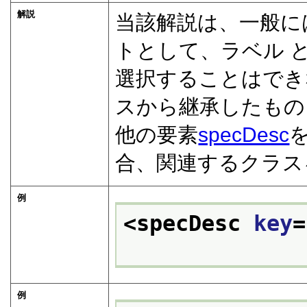
解説
当該解説は、一般に
トとして、ラベル 
選択することはでき
スから継承したもの
他の要素
specDesc
合、関連するクラス
例
<specDesc 
key
=
例