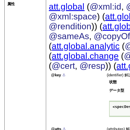
属性
att.global
(
@xml:id
,
@xml:space
) (
att.gl
@rendition
)) (
att.glo
@sameAs
,
@copyO
(
att.global.analytic
(
(
att.global.change
(
@
(
@cert
,
@resp
)) (
att
key
⚓︎
(identi
状態
データ型
<specDe
atts
⚓︎
(attribu