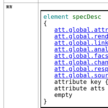
宣言
element
specDesc
{

att.global.att
att.global.ren
att.global.lin
att.global.ana
att.global.fac
att.global.cha
att.global.res
att.global.sou
   attribute key 
   attribute att
   empty

}