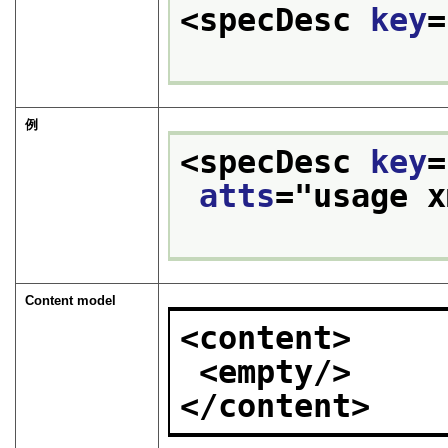
<specDesc 
key
=
例
<specDesc 
key
=
atts
="
usage x
Content model
<content>
<empty/>
</content>