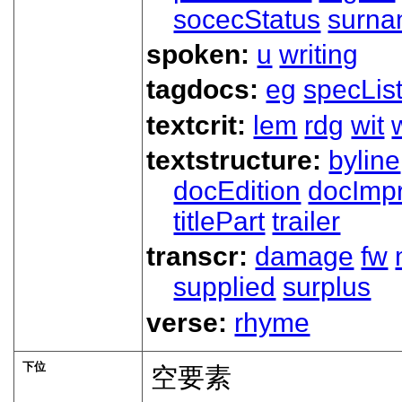
socecStatus
surn
spoken:
u
writing
tagdocs:
eg
specLis
textcrit:
lem
rdg
wit
textstructure:
byline
docEdition
docImpr
titlePart
trailer
transcr:
damage
fw
supplied
surplus
verse:
rhyme
下位
空要素