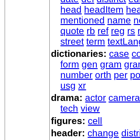
head
headItem
he
mentioned
name
n
quote
rb
ref
reg
rs
street
term
textLan
dictionaries:
case
co
form
gen
gram
gr
number
orth
per
p
usg
xr
drama:
actor
camer
tech
view
figures:
cell
header:
change
dist