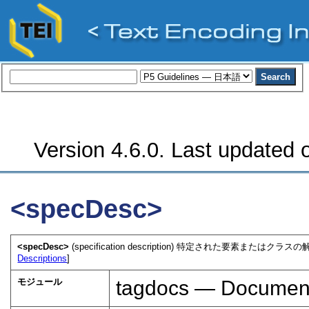
Version 4.6.0. Last updated o
<specDesc>
<specDesc>
(specification description) 特定された要素
Descriptions
]
モジュール
tagdocs — Document