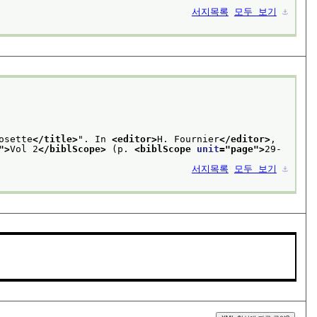
서지목록
모두 보기
⚓︎
osette
</title>
". In 
<editor>
H. Fournier
</editor>
, 
">
Vol 2
</biblScope>
 (p. 
<biblScope 
unit
="
page
">
29-
서지목록
모두 보기
⚓︎