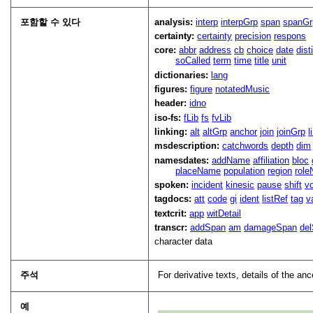
포함할 수 있다
analysis:
interp
interpGrp
span
spanGr
certainty:
certainty
precision
respons
core:
abbr
address
cb
choice
date
dist
soCalled
term
time
title
unit
dictionaries:
lang
figures:
figure
notatedMusic
header:
idno
iso-fs:
fLib
fs
fvLib
linking:
alt
altGrp
anchor
join
joinGrp
l
msdescription:
catchwords
depth
dim
namesdates:
addName
affiliation
bloc
placeName
population
region
rol
spoken:
incident
kinesic
pause
shift
v
tagdocs:
att
code
gi
ident
listRef
tag
v
textcrit:
app
witDetail
transcr:
addSpan
am
damageSpan
de
character data
주석
For derivative texts, details of the an
예