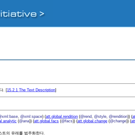
. [
15.2.1
The Text Description
]
@xml:base
,
@xml:space
) (
att.global.rendition
(
@rend
,
@style
,
@rendition
)) (
a
al.analytic
(
@ana
)) (
att.global.facs
(
@facs
)) (
att.global.change
(
@change
)) (
at
스트의 유래를 범주화한다.