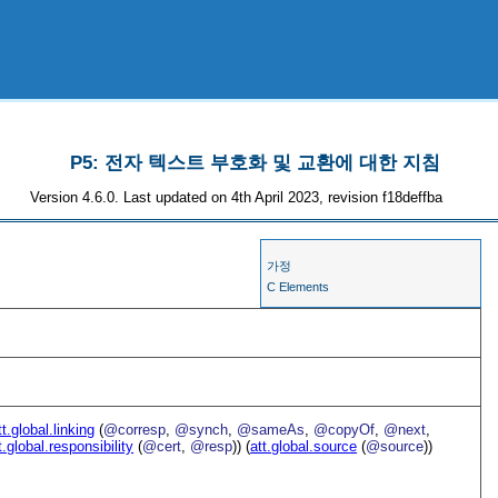
P5: 전자 텍스트 부호화 및 교환에 대한 지침
Version 4.6.0. Last updated on 4th April 2023, revision f18deffba
가정
C Elements
tt.global.linking
(
@corresp
,
@synch
,
@sameAs
,
@copyOf
,
@next
,
t.global.responsibility
(
@cert
,
@resp
)) (
att.global.source
(
@source
))