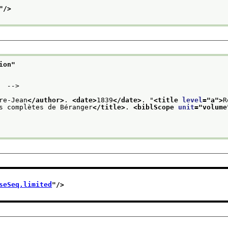
"/>
ion
"
  -->
re-Jean
</author>
. 
<date>
1839
</date>
. "
<title 
level
="
a
">
R
s complètes de Béranger
</title>
. 
<biblScope 
unit
="
volume
seSeq.limited
"/>