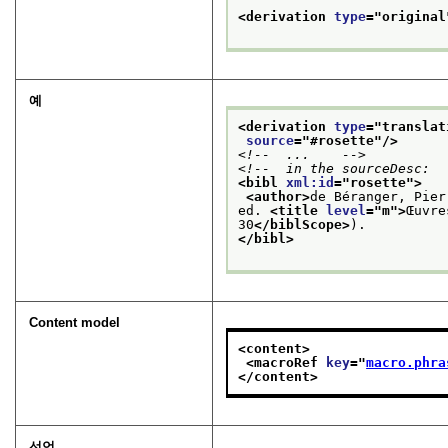
<derivation 
type
="
original
예
<derivation 
type
="
translat
source
="
#rosette
"/>
<!--  ...    -->
<!--  in the sourceDesc:  
<bibl 
xml:id
="
rosette
">
<author>
de Béranger, Pier
ed. 
<title 
level
="
m
">
Œuvre
30
</biblScope>
).
</bibl>
Content model
<content>
<macroRef 
key
="
macro.phra
</content>
선언