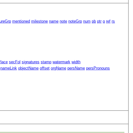
ureGrp
mentioned
milestone
name
note
noteGrp
num
pb
ptr
q
ref
rs
Place
secFol
signatures
stamp
watermark
width
nameLink
objectName
offset
orgName
persName
persPronouns