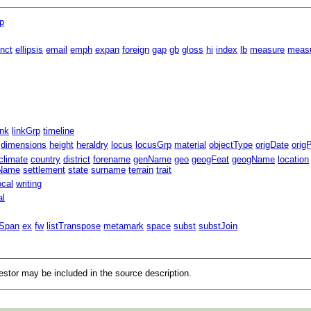
p
inct
ellipsis
email
emph
expan
foreign
gap
gb
gloss
hi
index
lb
measure
meas
ink
linkGrp
timeline
dimensions
height
heraldry
locus
locusGrp
material
objectType
origDate
orig
climate
country
district
forename
genName
geo
geogFeat
geogName
location
eName
settlement
state
surname
terrain
trait
ocal
writing
al
lSpan
ex
fw
listTranspose
metamark
space
subst
substJoin
cestor may be included in the source description.