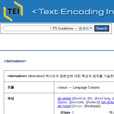
<derivation>
<derivation>
(derivation) 텍스트의 원본성에 대한 특성과 범위를 기술한다
모듈
corpus — Language Corpora
속성
att.global
(
@xml:id
,
@n
,
@xml:lang
,
@prev
,
@exclude
,
@select
)) (
att.glob
att.typed
(
type
, @subtype)
type
⚓︎
텍