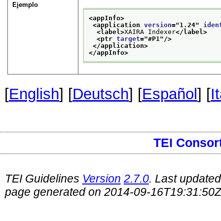
Ejemplo
<appInfo>
<application 
version
="
1.24
" 
iden
<label>
XAIRA Indexer
</label>
<ptr 
target
="
#P1
"/>
</application>
</appInfo>
[
English
] [
Deutsch
] [
Español
] [
I
TEI Consor
TEI Guidelines
Version
2.7.0
. Last update
page generated on 2014-09-16T19:31:50