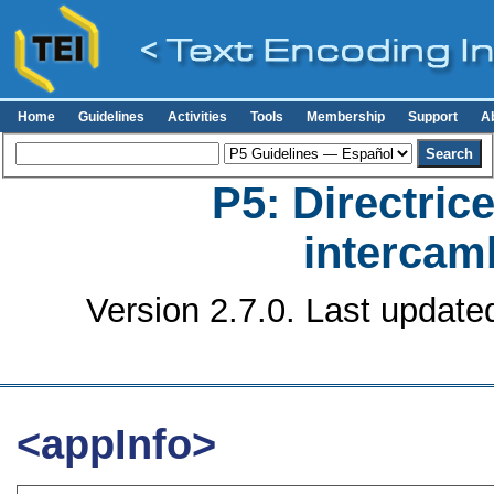
Home
Guidelines
Activities
Tools
Membership
Support
A
P5: Directrice
intercamb
Version 2.7.0. Last update
<appInfo>