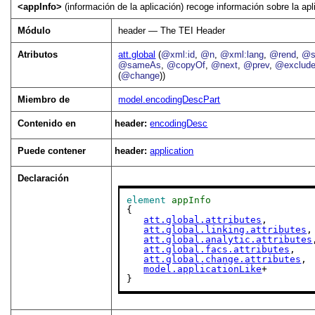
<appInfo>
(información de la aplicación) recoge información sobre la apl
Módulo
header — The TEI Header
Atributos
att.global
(
@xml:id
,
@n
,
@xml:lang
,
@rend
,
@s
@sameAs
,
@copyOf
,
@next
,
@prev
,
@exclud
(
@change
))
Miembro de
model.encodingDescPart
Contenido en
header:
encodingDesc
Puede contener
header:
application
Declaración
element
appInfo
{

att.global.attributes
,

att.global.linking.attributes
,

att.global.analytic.attributes
att.global.facs.attributes
,

att.global.change.attributes
,

model.applicationLike
+

}