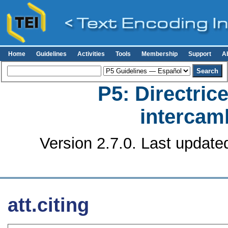
Home
Guidelines
Activities
Tools
Membership
Support
A
P5: Directrice
intercamb
Version 2.7.0. Last update
att.citing