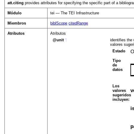
att.citing
provides attributes for specifying the specific part of a bibliogra
Módulo
tei — The TEI Infrastructure
Miembros
biblScope
citedRange
Atributos
Atributos
unit
¶
identifies th
valores sugeri
Estado
O
Tipo
de
datos
Los
v
valores
sugeridos
incluyen:
i
p