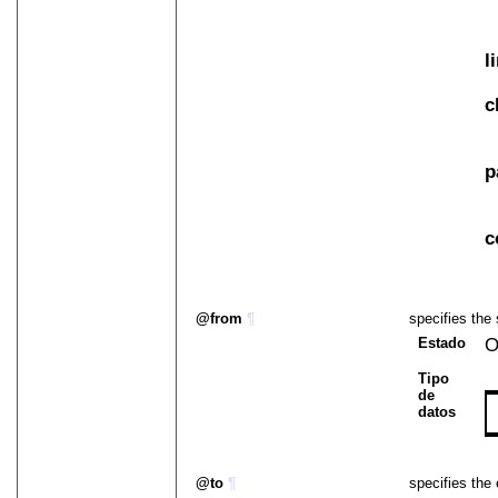
l
c
p
c
from
¶
specifies the 
Estado
O
Tipo
de
datos
to
¶
specifies the 