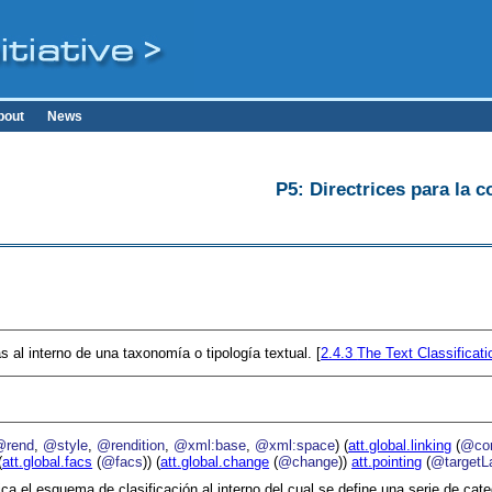
bout
News
P5: Directrices para la c
s al interno de una taxonomía o tipología textual. [
2.4.3
The Text Classificati
@rend
,
@style
,
@rendition
,
@xml:base
,
@xml:space
) (
att.global.linking
(
@cor
(
att.global.facs
(
@facs
)) (
att.global.change
(
@change
))
att.pointing
(
@targetL
ica el esquema de clasificación al interno del cual se define una serie de cate