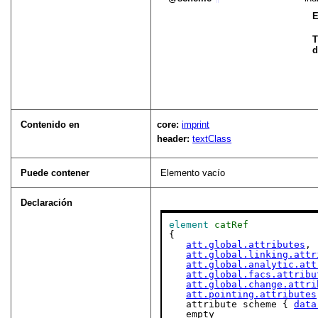
E
T
d
Contenido en
core:
imprint
header:
textClass
Puede contener
Elemento vacío
Declaración
element
catRef
{

att.global.attributes
,

att.global.linking.attr
att.global.analytic.att
att.global.facs.attribu
att.global.change.attri
att.pointing.attributes
   attribute scheme { 
data
   empty
