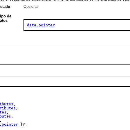
stado
Opcional
ipo de
atos
data.pointer
ibutes
,

ributes
,

tes
,

butes
,

,

.pointer
 }?,
