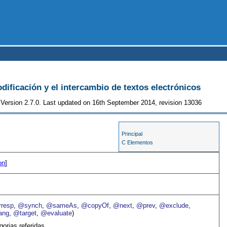
odificación y el intercambio de textos electrónicos
Version 2.7.0. Last updated on 16th September 2014, revision 13036
Principal
C Elementos
on
]
resp
,
@synch
,
@sameAs
,
@copyOf
,
@next
,
@prev
,
@exclude
,
ang
,
@target
,
@evaluate
)
gorias referidas.