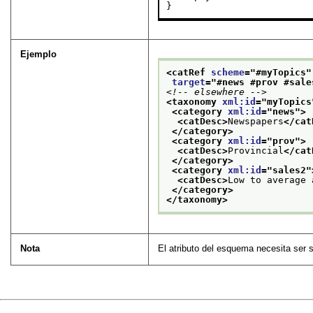
}
Ejemplo
<catRef 
scheme
="
#myTopics
"
target
="
#news #prov #sale
<!-- elsewhere -->
<taxonomy 
xml:id
="
myTopics
<category 
xml:id
="
news
">
<catDesc>
Newspapers
</cat
</category>
<category 
xml:id
="
prov
">
<catDesc>
Provincial
</cat
</category>
<category 
xml:id
="
sales2
"
<catDesc>
Low to average 
</category>
</taxonomy>
Nota
El atributo del esquema necesita ser