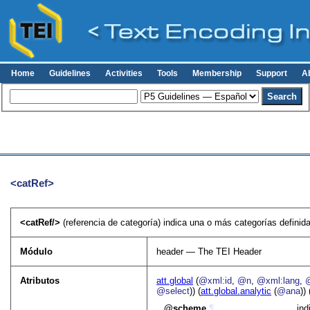
Home
Guidelines
Activities
Tools
Membership
Support
A
<catRef>
<
catRef
>
(referencia de categoría) indica una o más categorías definida
Módulo
header — The TEI Header
Atributos
att.global
(
@xml:id
,
@n
,
@xml:lang
,
@select
)) (
att.global.analytic
(
@ana
)) 
scheme
¶
ind