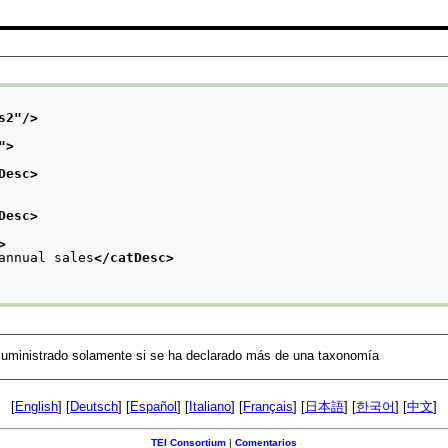
s2
"/>
">
Desc>
Desc>
>
annual sales
</catDesc>
 suministrado solamente si se ha declarado más de una taxonomía
[
English
] [
Deutsch
] [
Español
] [
Italiano
] [
Français
] [
日本語
] [
한국어
] [
中文
]
TEI Consortium
|
Comentarios