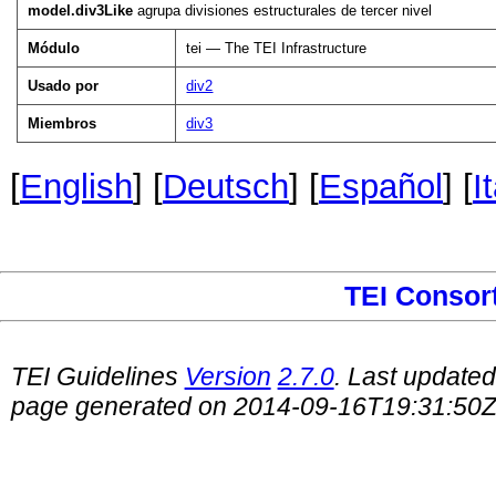
model.div3Like
agrupa divisiones estructurales de tercer nivel
Módulo
tei — The TEI Infrastructure
Usado por
div2
Miembros
div3
[
English
] [
Deutsch
] [
Español
] [
I
TEI Consor
TEI Guidelines
Version
2.7.0
. Last update
page generated on 2014-09-16T19:31:50