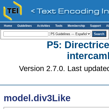
Home
Guidelines
Activities
Tools
Membership
Support
A
P5: Directrice
intercamb
Version 2.7.0. Last update
model.div3Like