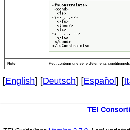
<fsConstraints>
<cond>
<fs>
<!-- ...-->
</fs>
<then/>
<fs>
<!-- ... -->
</fs>
</cond>
</fsConstraints>
Note
Peut contenir une série d'éléments conditionnels
[
English
] [
Deutsch
] [
Español
] [
I
TEI Consort