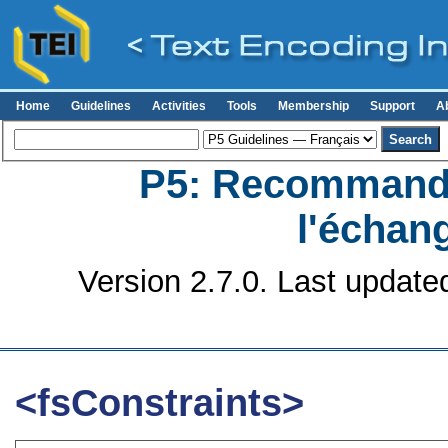
Home
Guidelines
Activities
Tools
Membership
Support
A
P5: Recommanda
l'échan
Version 2.7.0. Last update
<fsConstraints>