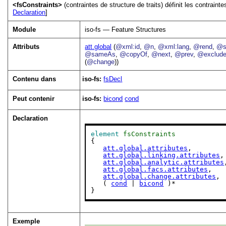
<fsConstraints>
(contraintes de structure de traits) définit les contraint
Declaration
]
Module
iso-fs — Feature Structures
Attributs
att.global
(
@xml:id
,
@n
,
@xml:lang
,
@rend
,
@s
@sameAs
,
@copyOf
,
@next
,
@prev
,
@exclud
(
@change
))
Contenu dans
iso-fs:
fsDecl
Peut contenir
iso-fs:
bicond
cond
Declaration
element
fsConstraints
{

att.global.attributes
,

att.global.linking.attributes
,

att.global.analytic.attributes
att.global.facs.attributes
,

att.global.change.attributes
,

   ( 
cond
 | 
bicond
 )*

}
Exemple