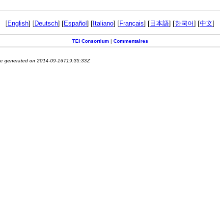
[
English
] [
Deutsch
] [
Español
] [
Italiano
] [
Français
] [
日本語
] [
한국어
] [
中文
]
TEI Consortium
|
Commentaires
e generated on 2014-09-16T19:35:33Z