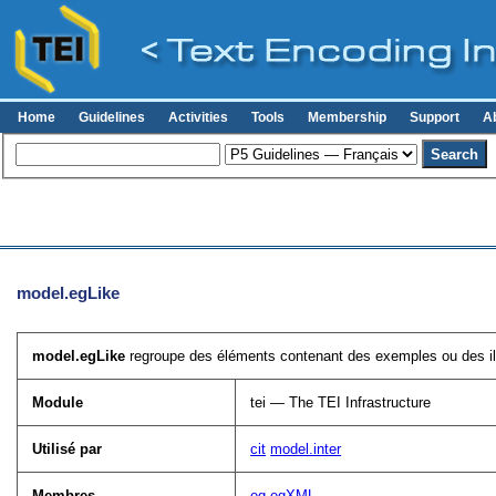
Home
Guidelines
Activities
Tools
Membership
Support
A
model.egLike
model.egLike
regroupe des éléments contenant des exemples ou des ill
Module
tei — The TEI Infrastructure
Utilisé par
cit
model.inter
Membres
eg
egXML