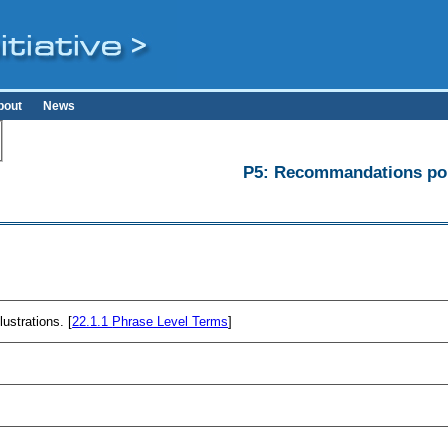
bout
News
P5: Recommandations pour
ustrations. [
22.1.1
Phrase Level Terms
]