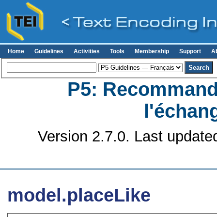
Home
Guidelines
Activities
Tools
Membership
Support
A
P5: Recommanda
l'échan
Version 2.7.0. Last update
model.placeLike