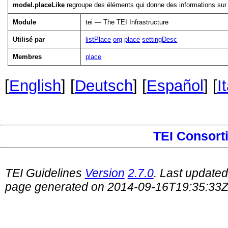
model.placeLike
regroupe des éléments qui donne des informations sur d
Module
tei — The TEI Infrastructure
Utilisé par
listPlace
org
place
settingDesc
Membres
place
[
English
] [
Deutsch
] [
Español
] [
I
TEI Consort
TEI Guidelines
Version
2.7.0
. Last update
page generated on 2014-09-16T19:35:33