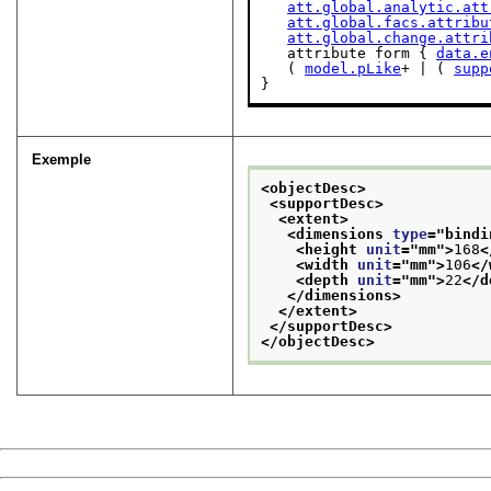
att.global.analytic.att
att.global.facs.attribu
att.global.change.attri
   attribute form { 
data.e
   ( 
model.pLike
+ | ( 
supp
}
Exemple
<objectDesc>
<supportDesc>
<extent>
<dimensions 
type
="
bindi
<height 
unit
="
mm
">
168
<
<width 
unit
="
mm
">
106
</
<depth 
unit
="
mm
">
22
</d
</dimensions>
</extent>
</supportDesc>
</objectDesc>