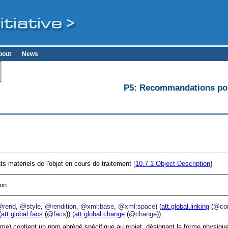
bout
News
P5: Recommandations pour
ts matériels de l'objet en cours de traitement [
10.7.1
Object Description
]
ion
@rend
,
@style
,
@rendition
,
@xml:base
,
@xml:space
) (
att.global.linking
(
@cor
(
att.global.facs
(
@facs
)) (
att.global.change
(
@change
))
rme) contient un nom abrégé spécifique au projet, désignant la forme physiqu