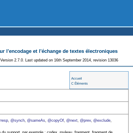
 l'encodage et l'échange de textes électroniques
Version 2.7.0. Last updated on 16th September 2014, revision 13036
Accueil
C Éléments
resp
,
@synch
,
@sameAs
,
@copyOf
,
@next
,
@prev
,
@exclude
,
e du support, par exemple : codex, rouleau, fragment, fragment de