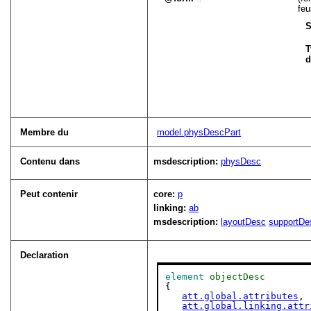
feu
S
T
d
Membre du
model.physDescPart
Contenu dans
msdescription:
physDesc
Peut contenir
core:
p
linking:
ab
msdescription:
layoutDesc
supportDe
Declaration
element
objectDesc
{

att.global.attributes
,

att.global.linking.attr