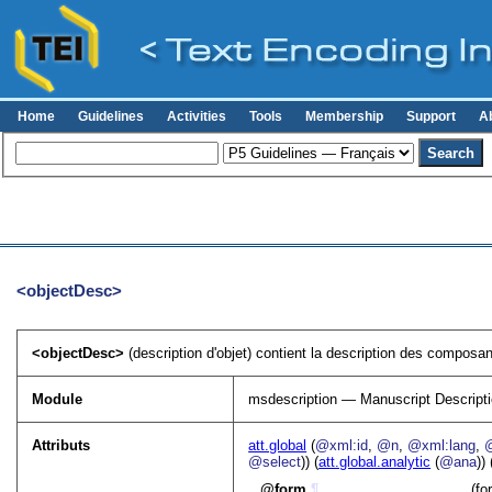
Home
Guidelines
Activities
Tools
Membership
Support
A
<objectDesc>
<objectDesc>
(description d'objet) contient la description des composan
Module
msdescription — Manuscript Descript
Attributs
att.global
(
@xml:id
,
@n
,
@xml:lang
,
@select
)) (
att.global.analytic
(
@ana
)) 
form
¶
(fo