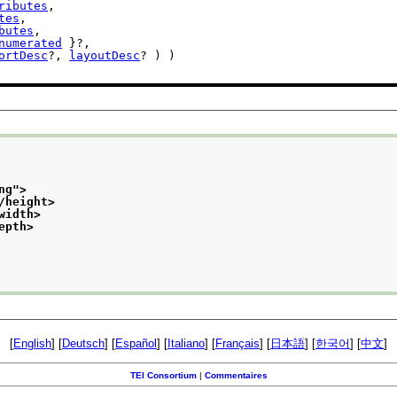
ributes
,

tes
,

butes
,

numerated
 }?,

ortDesc
?, 
layoutDesc
? ) )

ng
">
/height>
width>
epth>
[
English
] [
Deutsch
] [
Español
] [
Italiano
] [
Français
] [
日本語
] [
한국어
] [
中文
]
TEI Consortium
|
Commentaires