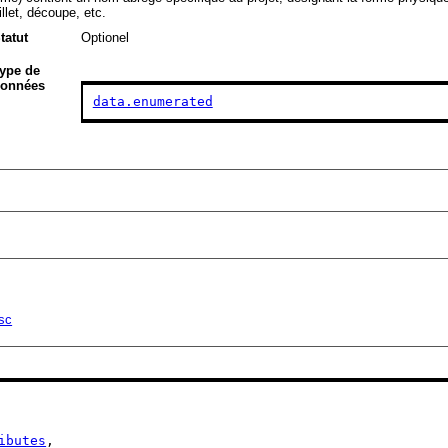
illet, découpe, etc.
tatut
Optionel
ype de
onnées
data.enumerated
sc
ibutes
,
