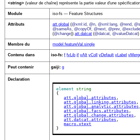
<string>
(valeur de chaîne) représente la partie valeur d'une spécificatio
Module
iso-fs — Feature Structures
Attributs
att.global
(
@xml:id
,
@n
,
@xml:lang
,
@rend
,
@s
@sameAs
,
@copyOf
,
@next
,
@prev
,
@exclud
(
@change
))
att.datcat
(
@datcat
,
@valueDatcat
)
Membre du
model.featureVal.single
Contenu dans
iso-fs:
f
fvLib
if
vAlt
vColl
vDefault
vLabel
vMerg
Peut contenir
gaiji:
g
Declaration
element
string
{

att.global.attributes
,

att.global.linking.attributes
,

att.global.analytic.attributes
att.global.facs.attributes
,

att.global.change.attributes
,

att.datcat.attributes
,

macro.xtext
}