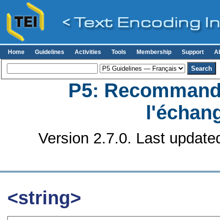
Home
Guidelines
Activities
Tools
Membership
Support
A
P5: Recommanda
l'échan
Version 2.7.0. Last update
<string>