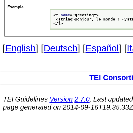
Exemple
<f 
name
="
greeting
">
<string>
Bonjour, le monde ! 
</st
</f>
[
English
] [
Deutsch
] [
Español
] [
I
TEI Consort
TEI Guidelines
Version
2.7.0
. Last update
page generated on 2014-09-16T19:35:33