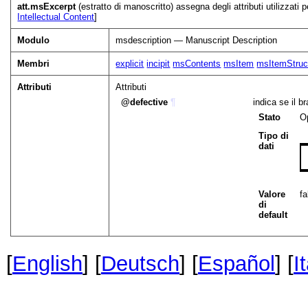
att.msExcerpt
(estratto di manoscritto) assegna degli attributi utilizzati 
Intellectual Content
]
Modulo
msdescription — Manuscript Description
Membri
explicit
incipit
msContents
msItem
msItemStruc
Attributi
Attributi
defective
¶
indica se il 
Stato
O
Tipo di
dati
Valore
fa
di
default
[
English
] [
Deutsch
] [
Español
] [
I