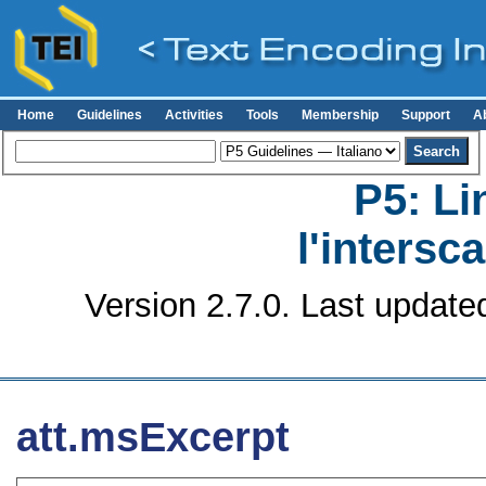
Home
Guidelines
Activities
Tools
Membership
Support
A
P5: Li
l'intersc
Version 2.7.0. Last update
att.msExcerpt