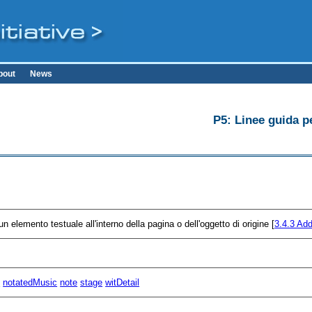
bout
News
P5: Linee guida pe
un elemento testuale all'interno della pagina o dell'oggetto di origine [
3.4.3
Add
k
notatedMusic
note
stage
witDetail