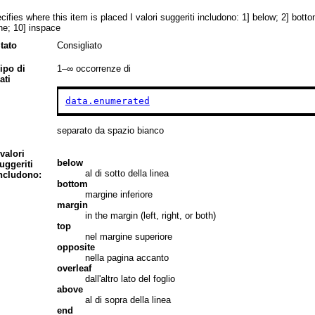
cifies where this item is placed I valori suggeriti includono: 1] below; 2] botto
ine; 10] inspace
tato
Consigliato
ipo di
1–∞
occorrenze di
ati
data.enumerated
separato da spazio bianco
 valori
below
uggeriti
al di sotto della linea
ncludono:
bottom
margine inferiore
margin
in the margin (left, right, or both)
top
nel margine superiore
opposite
nella pagina accanto
overleaf
dall'altro lato del foglio
above
al di sopra della linea
end