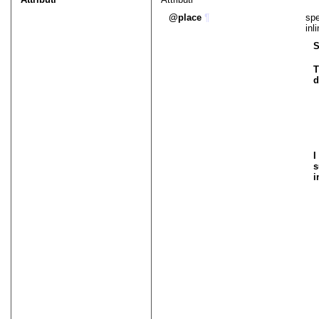
place
¶
spe
inl
S
T
d
I
s
i