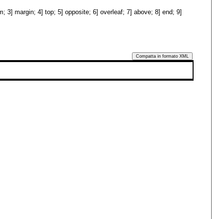
m; 3] margin; 4] top; 5] opposite; 6] overleaf; 7] above; 8] end; 9]
Compatta in formato XML