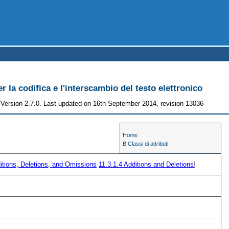
r la codifica e l'interscambio del testo elettronico
Version 2.7.0. Last updated on 16th September 2014, revision 13036
Home
B Classi di attributi
itions, Deletions, and Omissions
11.3.1.4
Additions and Deletions
]