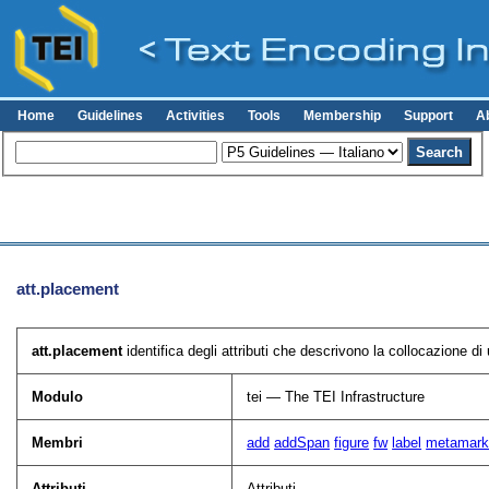
Home
Guidelines
Activities
Tools
Membership
Support
A
att.placement
att.placement
identifica degli attributi che descrivono la collocazione di 
Modulo
tei — The TEI Infrastructure
Membri
add
addSpan
figure
fw
label
metamar
Attributi
Attributi