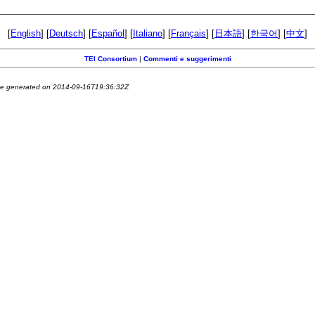
[
English
] [
Deutsch
] [
Español
] [
Italiano
] [
Français
] [
日本語
] [
한국어
] [
中文
]
TEI Consortium
|
Commenti e suggerimenti
e generated on 2014-09-16T19:36:32Z