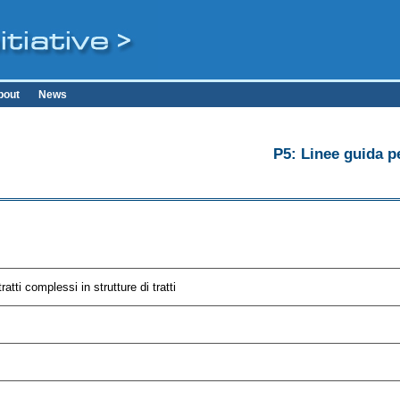
bout
News
P5: Linee guida pe
tti complessi in strutture di tratti