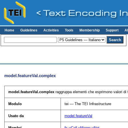
Home
Guidelines
Activities
Tools
Membership
Support
A
model.featureVal.complex
model.featureVal.complex
raggruppa elementi che esprimono valori di tra
Modulo
tei — The TEI Infrastructure
Usato da
model.featureVal
Membri
fs
vColl
vMerge
vNot