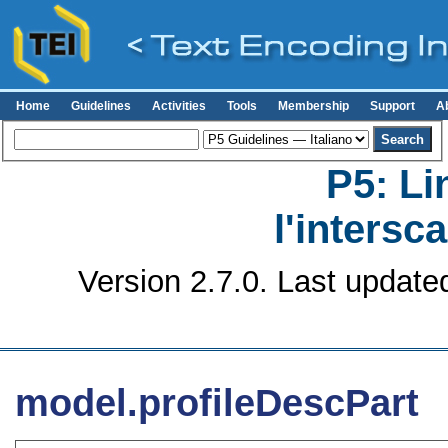
Home
Guidelines
Activities
Tools
Membership
Support
A
P5: Li
l'intersc
Version 2.7.0. Last update
model.profileDescPart