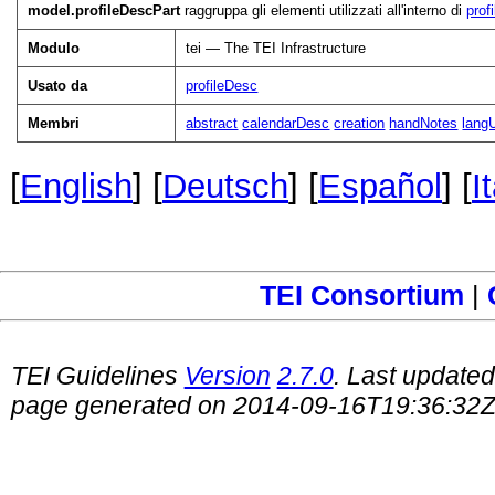
model.profileDescPart
raggruppa gli elementi utilizzati all'interno di
prof
Modulo
tei — The TEI Infrastructure
Usato da
profileDesc
Membri
abstract
calendarDesc
creation
handNotes
lang
[
English
] [
Deutsch
] [
Español
] [
I
TEI Consortium
|
TEI Guidelines
Version
2.7.0
. Last update
page generated on 2014-09-16T19:36:32