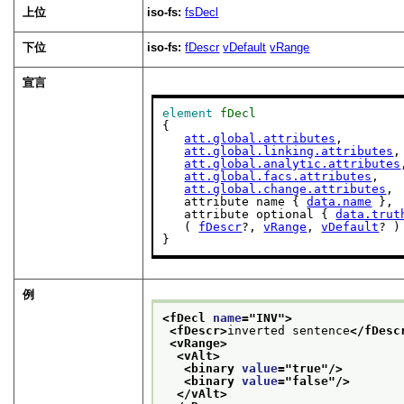
上位
iso-fs:
fsDecl
下位
iso-fs:
fDescr
vDefault
vRange
宣言
element
fDecl
{

att.global.attributes
,

att.global.linking.attributes
,

att.global.analytic.attributes
att.global.facs.attributes
,

att.global.change.attributes
,

   attribute name { 
data.name
 },

   attribute optional { 
data.trut
   ( 
fDescr
?, 
vRange
, 
vDefault
? )

}
例
<fDecl 
name
="
INV
">
<fDescr>
inverted sentence
</fDesc
<vRange>
<vAlt>
<binary 
value
="
true
"/>
<binary 
value
="
false
"/>
</vAlt>