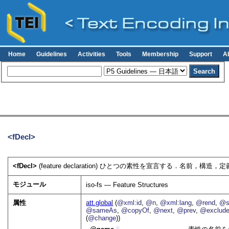
Home
Guidelines
Activities
Tools
Membership
Support
A
<fDecl>
<fDecl>
(feature declaration) ひとつの素性を宣言する．名前，構
モジュール
iso-fs — Feature Structures
属性
att.global
(
@xml:id
,
@n
,
@xml:lang
,
@rend
,
@s
@sameAs
,
@copyOf
,
@next
,
@prev
,
@exclud
(
@change
))