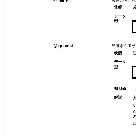
name
¶
素性の名前を
状態
データ
型
optional
¶
当該素性値が
状態
データ
型
初期値
tr
解説