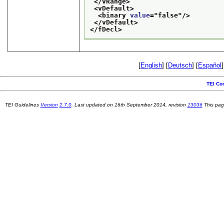
</vRange>
<vDefault>
<binary 
value
="
false
"/>
</vDefault>
</fDecl>
[
English
] [
Deutsch
] [
Español
]
TEI Co
TEI Guidelines
Version
2.7.0
. Last updated on
16th September 2014
, revision
13036
This pag