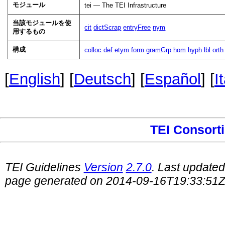
モジュール
tei — The TEI Infrastructure
当該モジュールを使
cit
dictScrap
entryFree
nym
用するもの
構成
colloc
def
etym
form
gramGrp
hom
hyph
lbl
orth
[
English
] [
Deutsch
] [
Español
] [
I
TEI Consort
TEI Guidelines
Version
2.7.0
. Last update
page generated on 2014-09-16T19:33:51