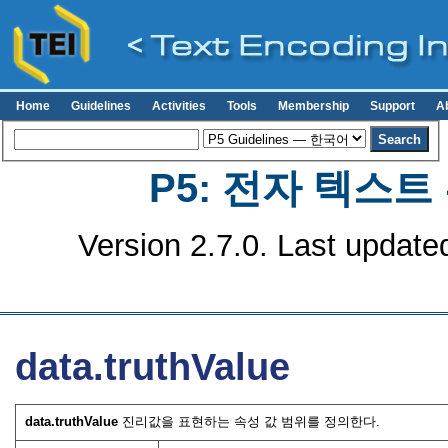
Home
Guidelines
Activities
Tools
Membership
Support
A
P5: 전자 텍스
Version 2.7.0. Last update
data.truthValue
data.truthValue
진리값을 표현하는 속성 값 범위를 정의한다.