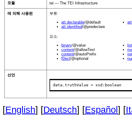
모듈
tei — The TEI Infrastructure
에 의해 사용된
부류:
att.declarable
/@default
at
att.identified
/@predeclare
요소:
binary
/@value
li
content
/@allowText
m
content
/@autoPrefix
no
fDecl
/@optional
nu
선언
data.truthValue = xsd:boolean
[
English
] [
Deutsch
] [
Español
] [
I