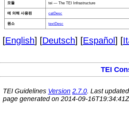
모듈
tei — The TEI Infrastructure
에 의해 사용된
catDesc
원소
textDesc
[
English
] [
Deutsch
] [
Español
] [
I
TEI Con
TEI Guidelines
Version
2.7.0
. Last update
page generated on 2014-09-16T19:34:41