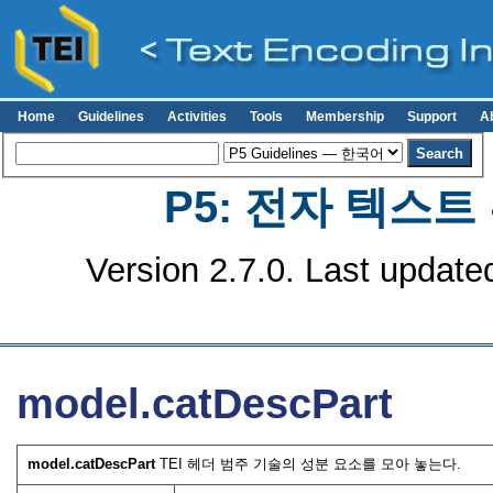
Home
Guidelines
Activities
Tools
Membership
Support
A
P5: 전자 텍스
Version 2.7.0. Last update
model.catDescPart
model.catDescPart
TEI 헤더 범주 기술의 성분 요소를 모아 놓는다.