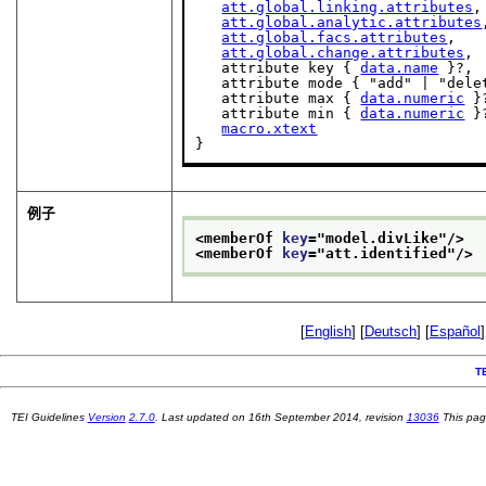
att.global.linking.attributes
,

att.global.analytic.attributes
att.global.facs.attributes
,

att.global.change.attributes
,

   attribute key { 
data.name
 }?,

   attribute mode { "add" | "delet
   attribute max { 
data.numeric
 }?
   attribute min { 
data.numeric
 }?
macro.xtext
}
例子
<memberOf 
key
="
model.divLike
"/>
<memberOf 
key
="
att.identified
"/>
[
English
] [
Deutsch
] [
Español
]
T
TEI Guidelines
Version
2.7.0
. Last updated on
16th September 2014
, revision
13036
This pag