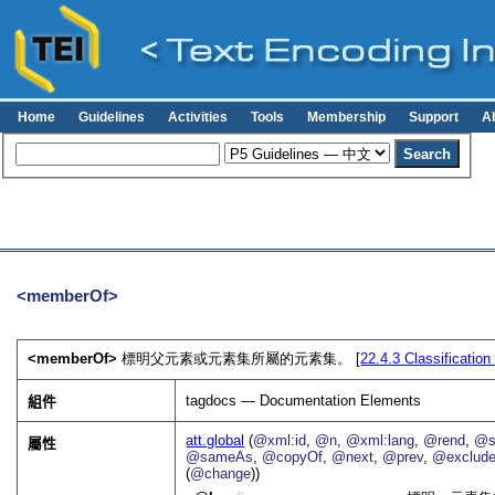
Home
Guidelines
Activities
Tools
Membership
Support
A
<memberOf>
<memberOf>
標明父元素或元素集所屬的元素集。 [
22.4.3
Classificatio
tagdocs — Documentation Elements
組件
att.global
(
@xml:id
,
@n
,
@xml:lang
,
@rend
,
@s
屬性
@sameAs
,
@copyOf
,
@next
,
@prev
,
@exclud
(
@change
))