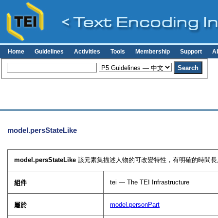
Home
Guidelines
Activities
Tools
Membership
Support
A
model.persStateLike
model.persStateLike
該元素集描述人物的可改變特性，有明確的時間長
tei — The TEI Infrastructure
組件
model.personPart
屬於