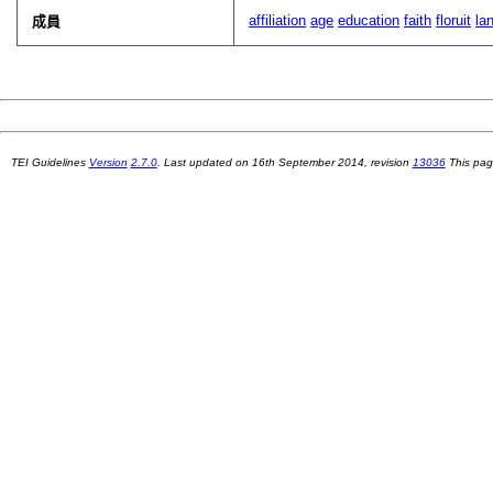
affiliation
age
education
faith
floruit
la
成員
TEI Guidelines
Version
2.7.0
. Last updated on
16th September 2014
, revision
13036
This pag