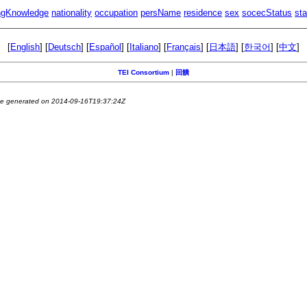
ngKnowledge
nationality
occupation
persName
residence
sex
socecStatus
sta
[
English
] [
Deutsch
] [
Español
] [
Italiano
] [
Français
] [
日本語
] [
한국어
] [
中文
]
TEI Consortium
|
回饋
e generated on 2014-09-16T19:37:24Z