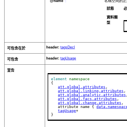
name
¶
名稱空間的正
狀態
資料類
型
header:
tagsDecl
可包含在於
header:
tagUsage
可包含
宣告
element
namespace
{

att.global.attributes
,

att.global.linking.attributes
,

att.global.analytic.attributes
att.global.facs.attributes
,

att.global.change.attributes
,

   attribute name { 
data.namespac
tagUsage
+

}