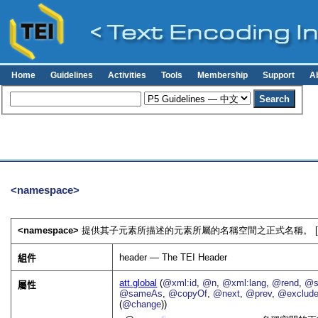
Home
Guidelines
Activities
Tools
Membership
Support
A
<namespace>
<namespace>
提供其子元素所描述的元素所屬的名稱空間之正式名稱。 
header — The TEI Header
組件
att.global
(
@xml:id
,
@n
,
@xml:lang
,
@rend
,
@s
屬性
@sameAs
,
@copyOf
,
@next
,
@prev
,
@exclud
(
@change
))