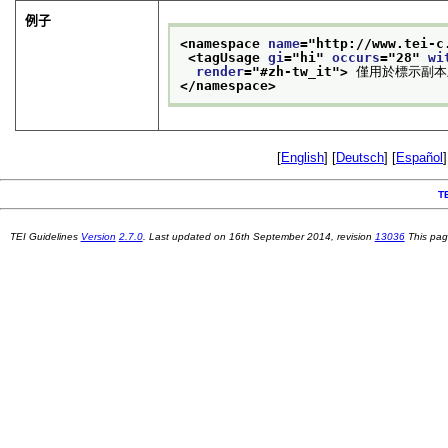
例子
<namespace 
name
="
http://www.tei-c
<tagUsage 
gi
="
hi
" 
occurs
="
28
" 
wi
render
="
#zh-tw_it
">
 僅用於標示副
</namespace>
[
English
] [
Deutsch
] [
Español
]
T
TEI Guidelines
Version
2.7.0
. Last updated on
16th September 2014
, revision
13036
This pag