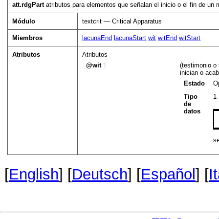
att.rdgPart
atributos para elementos que señalan el inicio o el fin de un 
Módulo
textcrit — Critical Apparatus
Miembros
lacunaEnd
lacunaStart
wit
witEnd
witStart
Atributos
Atributos
wit
¶
(testimonio o
inician o aca
Estado
O
Tipo
1
de
datos
s
[
English
] [
Deutsch
] [
Español
] [
I