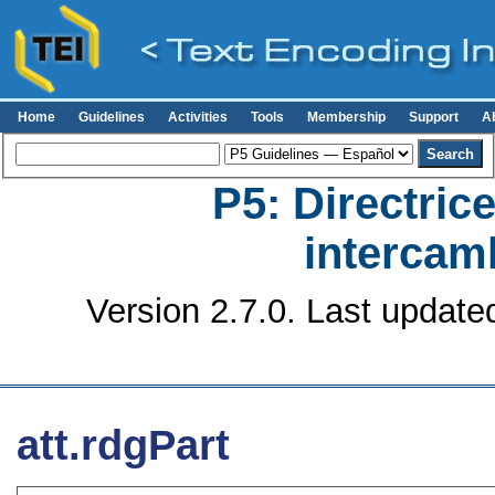
Home
Guidelines
Activities
Tools
Membership
Support
A
P5: Directrice
intercamb
Version 2.7.0. Last update
att.rdgPart