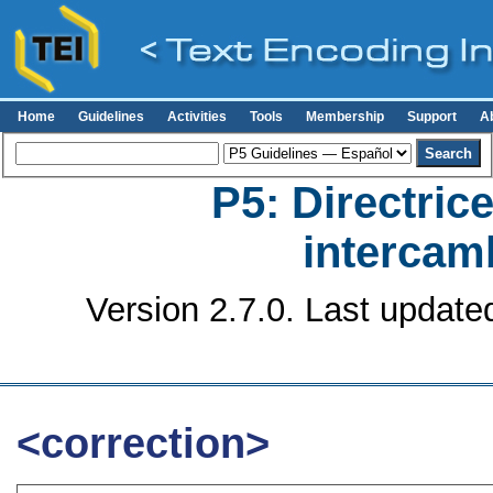
Home
Guidelines
Activities
Tools
Membership
Support
A
P5: Directrice
intercamb
Version 2.7.0. Last update
<correction>