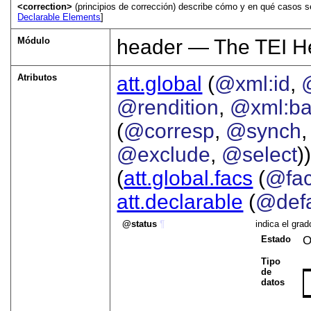
<correction>
(principios de corrección) describe cómo y en qué casos s
Declarable Elements
]
Módulo
header — The TEI H
Atributos
att.global
(
@xml:id
,
@rendition
,
@xml:b
(
@corresp
,
@synch
@exclude
,
@select
))
(
att.global.facs
(
@fa
att.declarable
(
@defa
status
¶
indica el grad
Estado
O
Tipo
de
datos