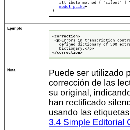
   attribute method { "silent" | "
model.pLike
+

}
Ejemplo
<correction>
<p>
Errors in transcription contr
   defined dictionary of 500 extr
   Dictionary.
</p>
</correction>
Nota
Puede ser utilizado 
corrección de las lec
su original, indicand
han rectificado sile
usando las etiquetas 
3.4
Simple Editorial