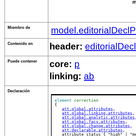
m
Miembro de
model.editorialDeclP
Contenido en
header:
editorialDec
Puede contener
core:
p
linking:
ab
Declaración
element
correction
{

att.global.attributes
,

att.global.linking.attributes
,

att.global.analytic.attributes
att.global.facs.attributes
,

att.global.change.attributes
,

att.declarable.attributes
,

   attribute status { "high" | "m