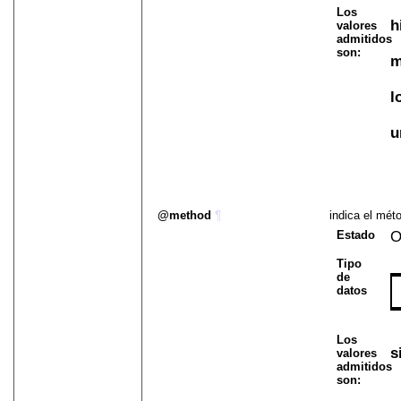
Los
h
valores
admitidos
son:
m
l
u
method
¶
indica el méto
Estado
O
Tipo
de
datos
Los
s
valores
admitidos
son: