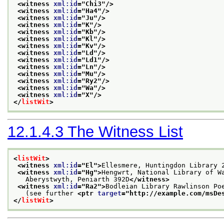
<witness 
xml:id
="
Chi3
"/>
<witness 
xml:id
="
Ha4
"/>
<witness 
xml:id
="
Ju
"/>
<witness 
xml:id
="
K
"/>
<witness 
xml:id
="
Kb
"/>
<witness 
xml:id
="
Kl
"/>
<witness 
xml:id
="
Kv
"/>
<witness 
xml:id
="
Ld
"/>
<witness 
xml:id
="
Ld1
"/>
<witness 
xml:id
="
Ln
"/>
<witness 
xml:id
="
Mu
"/>
<witness 
xml:id
="
Ry2
"/>
<witness 
xml:id
="
Wa
"/>
<witness 
xml:id
="
X
"/>
</
listWit
>
12.1.4.3
The Witness List
<
listWit
>
<witness 
xml:id
="
El
">
Ellesmere, Huntingdon Library 
<witness 
xml:id
="
Hg
">
Hengwrt, National Library of W
   Aberystwyth, Peniarth 392D
</witness>
<witness 
xml:id
="
Ra2
">
Bodleian Library Rawlinson Po
   (see further 
<ptr 
target
="
http://example.com/msDe
</
listWit
>