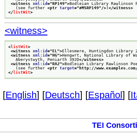
<witness 
xml:id
="
RP149
">
Bodleian Library Rawlinson 
   (see further 
<ptr 
target
="
#MSRP149
"/>
)
</witness>
</
listWit
>
<witness>
<
listWit
>
<witness 
xml:id
="
EL
">
Ellesmere, Huntingdon Library 
<witness 
xml:id
="
HG
">
Hengwrt, National Library of W
   Aberystwyth, Peniarth 392D
</witness>
<witness 
xml:id
="
RA2
">
Bodleian Library Rawlinson Po
   (see further 
<ptr 
target
="
http://www.examples.com
</
listWit
>
[
English
] [
Deutsch
] [
Español
] [
I
TEI Consort