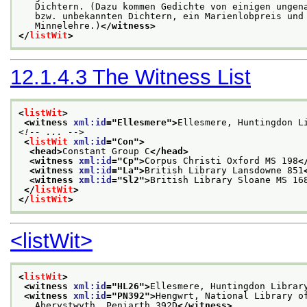
   Dichtern. (Dazu kommen Gedichte von einigen ungen
   bzw. unbekannten Dichtern, ein Marienlobpreis und
   Minnelehre.)
</witness>
</
listWit
>
12.1.4.3
The Witness List
<
listWit
>
<witness 
xml:id
="
Ellesmere
">
Ellesmere, Huntingdon L
<!-- ... -->
<
listWit
xml:id
="
Con
">
<head>
Constant Group C
</head>
<witness 
xml:id
="
Cp
">
Corpus Christi Oxford MS 198
<
<witness 
xml:id
="
La
">
British Library Lansdowne 851
<witness 
xml:id
="
Sl2
">
British Library Sloane MS 16
</
listWit
>
</
listWit
>
<listWit>
<
listWit
>
<witness 
xml:id
="
HL26
">
Ellesmere, Huntingdon Librar
<witness 
xml:id
="
PN392
">
Hengwrt, National Library o
   Aberystwyth, Peniarth 392D
</witness>