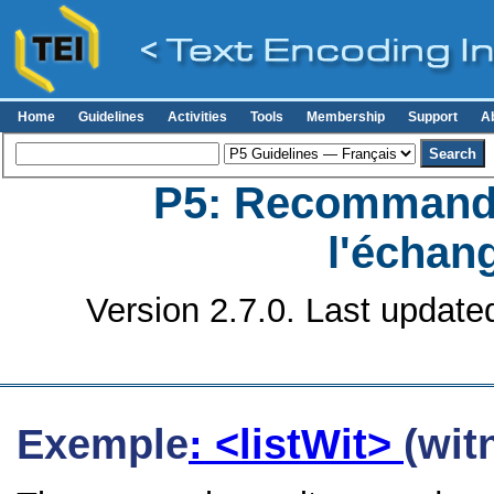
Home
Guidelines
Activities
Tools
Membership
Support
A
P5: Recommanda
l'échan
Version 2.7.0. Last update
Exemple
: <listWit>
(wit