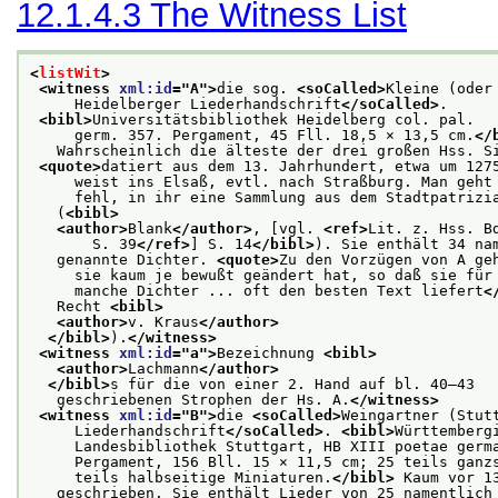
12.1.4.3
The Witness List
<
listWit
>
<witness 
xml:id
="
A
">
die sog. 
<soCalled>
Kleine (oder
     Heidelberger Liederhandschrift
</soCalled>
.
<bibl>
Universitätsbibliothek Heidelberg col. pal.
     germ. 357. Pergament, 45 Fll. 18,5 × 13,5 cm.
</
   Wahrscheinlich die älteste der drei großen Hss. S
<quote>
datiert aus dem 13. Jahrhundert, etwa um 127
     weist ins Elsaß, evtl. nach Straßburg. Man geht
     fehl, in ihr eine Sammlung aus dem Stadtpatrizi
   (
<bibl>
<author>
Blank
</author>
, [vgl. 
<ref>
Lit. z. Hss. B
       S. 39
</ref>
] S. 14
</bibl>
). Sie enthält 34 na
   genannte Dichter. 
<quote>
Zu den Vorzügen von A ge
     sie kaum je bewußt geändert hat, so daß sie für
     manche Dichter ... oft den besten Text liefert
<
   Recht 
<bibl>
<author>
v. Kraus
</author>
</bibl>
).
</witness>
<witness 
xml:id
="
a
">
Bezeichnung 
<bibl>
<author>
Lachmann
</author>
</bibl>
s für die von einer 2. Hand auf bl. 40–43
   geschriebenen Strophen der Hs. A.
</witness>
<witness 
xml:id
="
B
">
die 
<soCalled>
Weingartner (Stut
     Liederhandschrift
</soCalled>
. 
<bibl>
Württemberg
     Landesbibliothek Stuttgart, HB XIII poetae germ
     Pergament, 156 Bll. 15 × 11,5 cm; 25 teils ganz
     teils halbseitige Miniaturen.
</bibl>
 Kaum vor 1
   geschrieben. Sie enthält Lieder von 25 namentlich