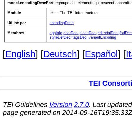
model.encodingDescPart
regroupe des éléments qui peuvent apparaître
Module
tei — The TEI Infrastructure
Utilisé par
encodingDesc
Membres
appInfo
charDecl
classDecl
editorialDecl
fsdDec
styleDefDecl
tagsDecl
variantEncoding
[
English
] [
Deutsch
] [
Español
] [
I
TEI Consort
TEI Guidelines
Version
2.7.0
. Last update
page generated on 2014-09-16T19:35:33