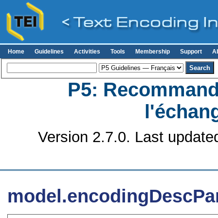
Home
Guidelines
Activities
Tools
Membership
Support
A
P5: Recommanda
l'échan
Version 2.7.0. Last update
model.encodingDescPa