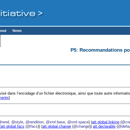
bout
News
P5: Recommandations pour
f visé dans l’encodage d’un fichier électronique, ainsi que toute autre informatio
ments
]
@rend
,
@style
,
@rendition
,
@xml:base
,
@xml:space
) (
att.global.linking
(
@cor
(
att.global.facs
(
@facs
)) (
att.global.change
(
@change
))
att.declarable
(
@defau