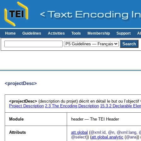
Home
Guidelines
Activities
Tools
Membership
Support
A
<projectDesc>
<projectDesc>
(description du projet) décrit en détail le but ou l’objecti
Project Description
2.3
The Encoding Description
15.3.2
Declarable Ele
Module
header — The TEI Header
Attributs
att.global
(
@xml:id
,
@n
,
@xml:lang
,
@select
)) (
att.global.analytic
(
@ana
)) 