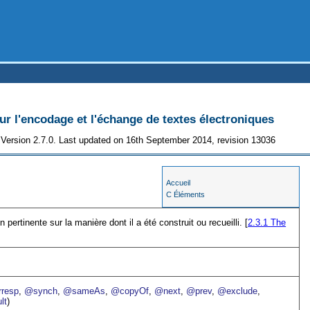
 l'encodage et l'échange de textes électroniques
Version 2.7.0. Last updated on 16th September 2014, revision 13036
Accueil
C Éléments
n pertinente sur la manière dont il a été construit ou recueilli. [
2.3.1
The
resp
,
@synch
,
@sameAs
,
@copyOf
,
@next
,
@prev
,
@exclude
,
lt
)