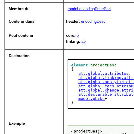
Membre du
model.encodingDescPart
Contenu dans
header:
encodingDesc
Peut contenir
core:
p
linking:
ab
Declaration
element
projectDesc
{

att.global.attributes
,

att.global.linking.attr
att.global.analytic.att
att.global.facs.attribu
att.global.change.attri
att.declarable.attribut
model.pLike
+

}
Exemple
<projectDesc>