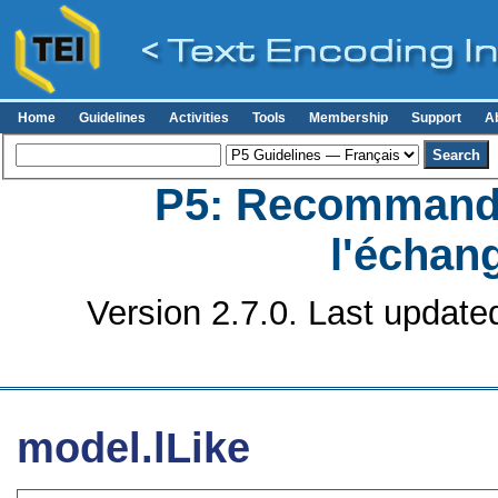
Home
Guidelines
Activities
Tools
Membership
Support
A
P5: Recommanda
l'échan
Version 2.7.0. Last update
model.lLike