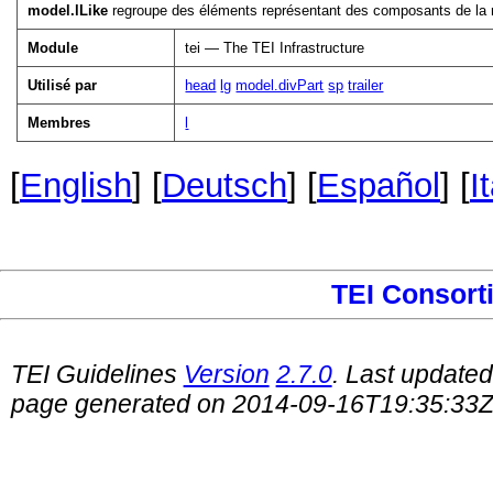
model.lLike
regroupe des éléments représentant des composants de la
Module
tei — The TEI Infrastructure
Utilisé par
head
lg
model.divPart
sp
trailer
Membres
l
[
English
] [
Deutsch
] [
Español
] [
I
TEI Consort
TEI Guidelines
Version
2.7.0
. Last update
page generated on 2014-09-16T19:35:33