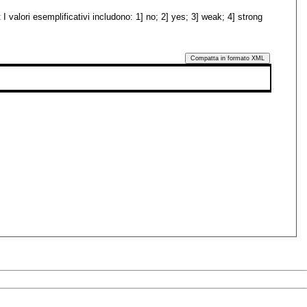
 valori esemplificativi includono: 1] no; 2] yes; 3] weak; 4] strong
Compatta in formato XML