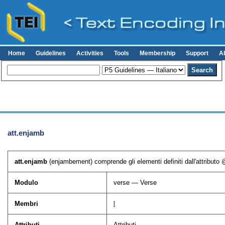
Home
Guidelines
Activities
Tools
Membership
Support
A
att.enjamb
att.enjamb
(enjambement) comprende gli elementi definiti dall'attributo
Modulo
verse — Verse
Membri
l
Attributi
Attributi