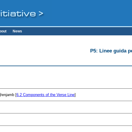
bout
News
P5: Linee guida pe
enjamb
[
6.2
Components of the Verse Line
]