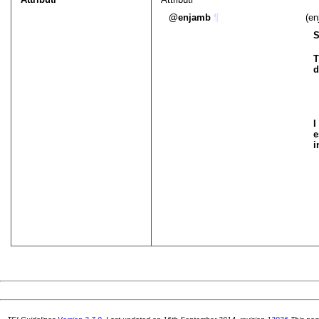
enjamb
¶
(en
S
T
d
I
e
i