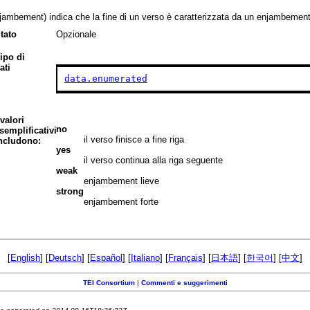
jambement) indica che la fine di un verso è caratterizzata da un enjambement I
tato
Opzionale
ipo di
ati
data.enumerated
 valori
no
semplificativi
il verso finisce a fine riga
ncludono:
yes
il verso continua alla riga seguente
weak
enjambement lieve
strong
enjambement forte
[
English
] [
Deutsch
] [
Español
] [
Italiano
] [
Français
] [
日本語
] [
한국어
] [
中文
]
TEI Consortium
|
Commenti e suggerimenti