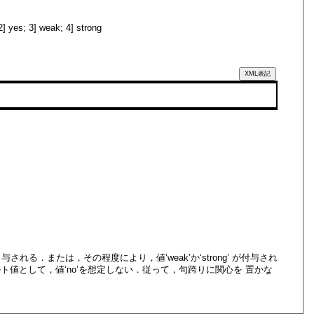
3] weak; 4] strong
XML表記
 与される．または，その程度により，値
‘weak’
か
‘strong’
が付与され
ルト値として，値
‘no’
を想定しない．従って，句跨りに関心を 置かな