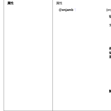
属性
属性
enjamb
¶
(e