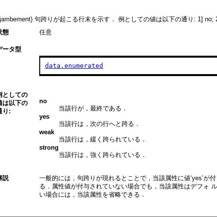
njambement) 句跨りが起こる行末を示す． 例としての値は以下の通り: 1] no; 2] yes; 
状態
任意
データ型
data.enumerated
例としての
no
値は以下の
当該行が，最終である．
通り:
yes
当該行は，次の行へと跨る．
weak
当該行は，緩く跨られている．
strong
当該行は，強く跨られている．
解説
一般的には，句跨りが現れるとことで，当該属性に値
‘yes’
が付
る．属性値が付与されていない場合でも，当該属性はデフォ 
い場合には，当該属性を省略できる．