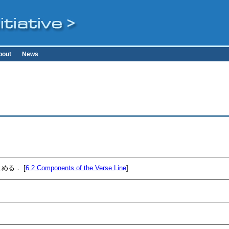
bout
News
める． [
6.2
Components of the Verse Line
]