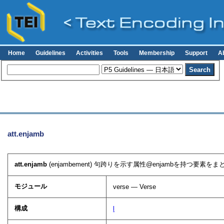
Home
Guidelines
Activities
Tools
Membership
Support
A
att.enjamb
att.enjamb
(enjambement) 句跨りを示す属性
enjamb
を持つ要素をまと
モジュール
verse — Verse
構成
l