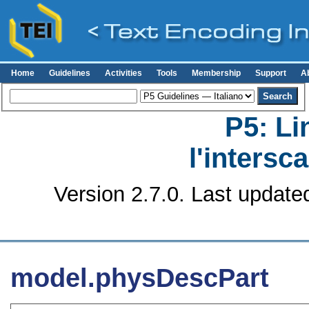
Home
Guidelines
Activities
Tools
Membership
Support
A
P5: Li
l'intersc
Version 2.7.0. Last update
model.physDescPart