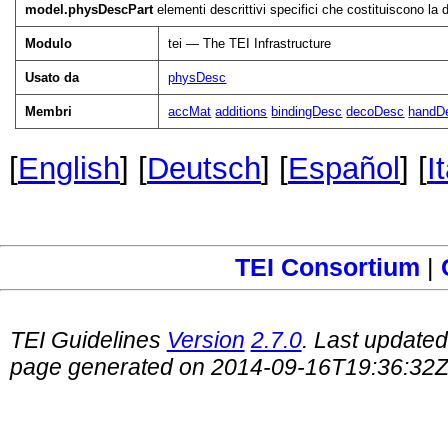
model.physDescPart
elementi descrittivi specifici che costituiscono la d
Modulo
tei — The TEI Infrastructure
Usato da
physDesc
Membri
accMat
additions
bindingDesc
decoDesc
handD
[
English
] [
Deutsch
] [
Español
] [
I
TEI Consortium
|
TEI Guidelines
Version
2.7.0
. Last update
page generated on 2014-09-16T19:36:32