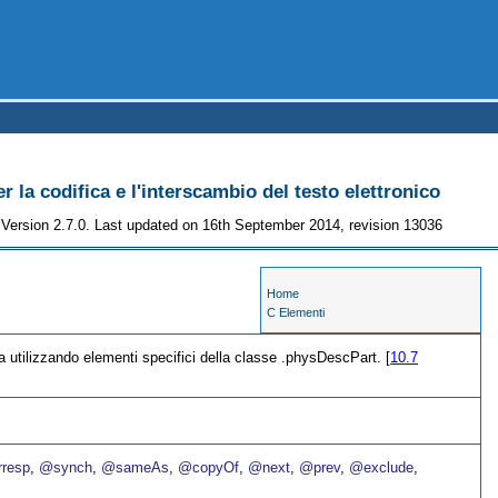
r la codifica e l'interscambio del testo elettronico
Version 2.7.0. Last updated on 16th September 2014, revision 13036
Home
C Elementi
a utilizzando elementi specifici della classe .physDescPart. [
10.7
resp
,
@synch
,
@sameAs
,
@copyOf
,
@next
,
@prev
,
@exclude
,