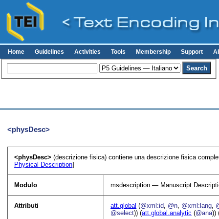
Home
Guidelines
Activities
Tools
Membership
Support
A
<physDesc>
<physDesc>
(descrizione fisica) contiene una descrizione fisica compl
Physical Description
]
Modulo
msdescription — Manuscript Descript
Attributi
att.global
(
@xml:id
,
@n
,
@xml:lang
,
@select
)) (
att.global.analytic
(
@ana
)) 