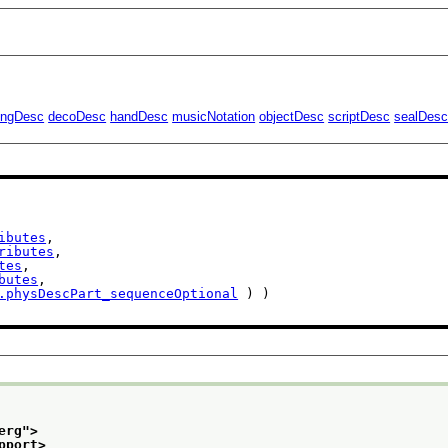
ingDesc
decoDesc
handDesc
musicNotation
objectDesc
scriptDesc
sealDes
ibutes
,

ributes
,

tes
,

butes
,

.physDescPart_sequenceOptional
 ) )

erg
">
pport>