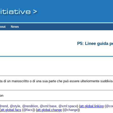
bout
News
P5: Linee guida pe
eta di un manoscritto o di una sua parte che può essere ulteriormente suddivis
ion
@rend
,
@style
,
@rendition
,
@xml:base
,
@xml:space
) (
att.global.linking
(
@cor
(
att.global.facs
(
@facs
)) (
att.global.change
(
@change
))