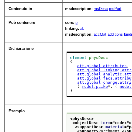
Contenuto in
msdescription:
msDesc
msPart
Può contenere
core:
p
linking:
ab
msdescription:
accMat
additions
bind
Dichiarazione
element
physDesc
{

att.global.attributes
,

att.global.linking.attr
att.global.analytic.att
att.global.facs.attribu
att.global.change.attri
   ( 
model.pLike
*, ( 
model
}
Esempio
<physDesc>
<objectDesc 
form
="
codex
">
<supportDesc 
material
="
p
<support>
Parchment.
</su