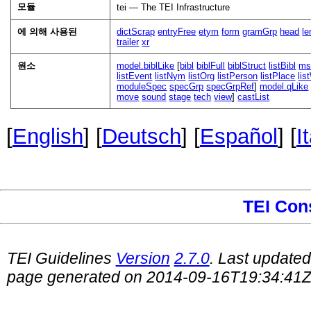
모듈
tei — The TEI Infrastructure
에 의해 사용된
dictScrap
entryFree
etym
form
gramGrp
head
l
trailer
xr
원소
model.biblLike
[
bibl
biblFull
biblStruct
listBibl
ms
listEvent
listNym
listOrg
listPerson
listPlace
lis
moduleSpec
specGrp
specGrpRef
]
model.qLike
move
sound
stage
tech
view
]
castList
[
English
] [
Deutsch
] [
Español
] [
I
TEI Con
TEI Guidelines
Version
2.7.0
. Last update
page generated on 2014-09-16T19:34:41