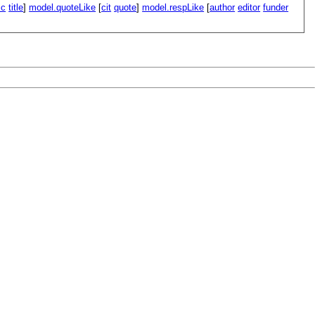
ic
title
]
model.quoteLike
[
cit
quote
]
model.respLike
[
author
editor
funder