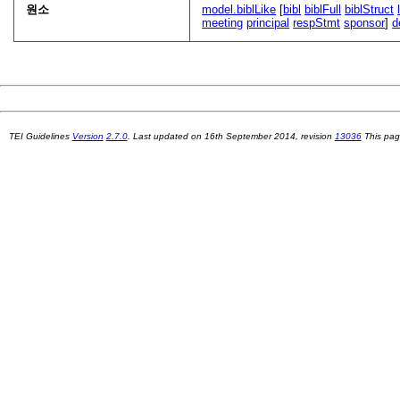
원소
model.biblLike
[
bibl
biblFull
biblStruct
meeting
principal
respStmt
sponsor
]
d
TEI Guidelines
Version
2.7.0
. Last updated on
16th September 2014
, revision
13036
This pag