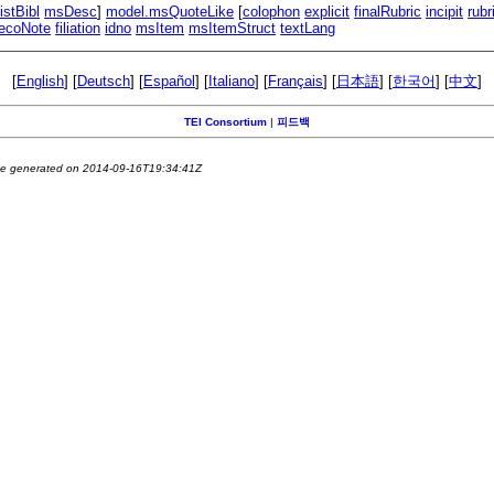
listBibl
msDesc
]
model.msQuoteLike
[
colophon
explicit
finalRubric
incipit
rubr
ecoNote
filiation
idno
msItem
msItemStruct
textLang
[
English
] [
Deutsch
] [
Español
] [
Italiano
] [
Français
] [
日本語
] [
한국어
] [
中文
]
TEI Consortium
|
피드백
e generated on 2014-09-16T19:34:41Z