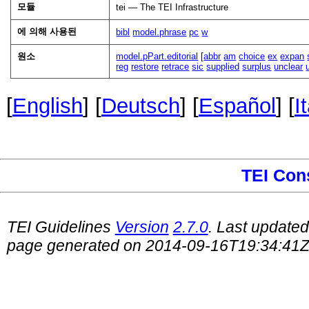
모듈
tei — The TEI Infrastructure
에 의해 사용된
bibl
model.phrase
pc
w
원소
model.pPart.editorial
[
abbr
am
choice
ex
expan
reg
restore
retrace
sic
supplied
surplus
unclear
[
English
] [
Deutsch
] [
Español
] [
I
TEI Con
TEI Guidelines
Version
2.7.0
. Last update
page generated on 2014-09-16T19:34:41