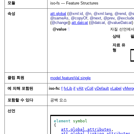
모듈
iso-fs — Feature Structures
속성
att.global
(
@xml:id
,
@n
,
@xml:lang
,
@rend
,
@s
@sameAs
,
@copyOf
,
@next
,
@prev
,
@exclud
(
@change
))
att.datcat
(
@datcat
,
@valueDatcat
)
value
¶
자질 선언에서
상태
자료 유
형
클럽 회원
model.featureVal.single
에 의해 포함된
iso-fs:
f
fvLib
if
vAlt
vColl
vDefault
vLabel
vMerg
포함할 수 있다
공백 요소
선언
element
symbol
{

att.global.attributes
,

att.global.linking.attributes
,
