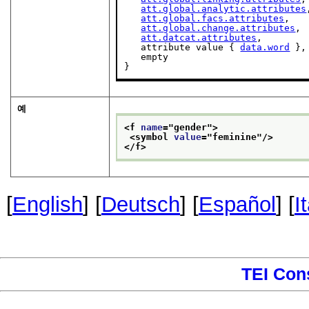
att.global.analytic.attributes
att.global.facs.attributes
,

att.global.change.attributes
,

att.datcat.attributes
,

   attribute value { 
data.word
 },

   empty

}
예
<f 
name
="
gender
">
<symbol 
value
="
feminine
"/>
</f>
[
English
] [
Deutsch
] [
Español
] [
I
TEI Con