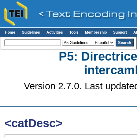
Home
Guidelines
Activities
Tools
Membership
Support
A
P5: Directrice
intercamb
Version 2.7.0. Last update
<catDesc>