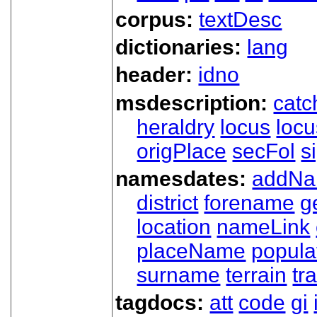
corpus:
textDesc
dictionaries:
lang
header:
idno
msdescription:
catc
heraldry
locus
loc
origPlace
secFol
s
namesdates:
addN
district
forename
g
location
nameLink
placeName
popula
surname
terrain
tra
tagdocs:
att
code
gi