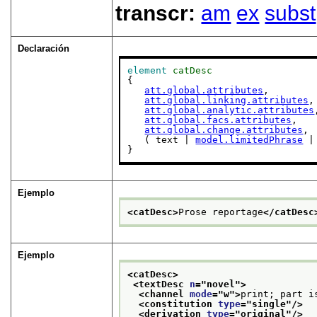
transcr:
am
ex
subst
Declaración
element
catDesc
{

att.global.attributes
,

att.global.linking.attributes
,

att.global.analytic.attributes
att.global.facs.attributes
,

att.global.change.attributes
,

   ( text | 
model.limitedPhrase
 |
}
Ejemplo
<catDesc>
Prose reportage
</catDesc
Ejemplo
<catDesc>
<textDesc 
n
="
novel
">
<channel 
mode
="
w
">
print; part i
<constitution 
type
="
single
"/>
<derivation 
type
="
original
"/>