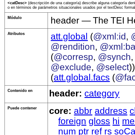
<catDesc>
(descripción de una categoría) describe alguna categoría den
o en términos de parámetros situacionales usados por el textDesc formal
Módulo
header — The TEI H
Atributos
att.global
(
@xml:id
,
@rendition
,
@xml:b
(
@corresp
,
@synch
@exclude
,
@select
))
(
att.global.facs
(
@fa
Contenido en
header:
category
Puede contener
core:
abbr
address
c
foreign
gloss
hi
me
num
ptr
ref
rs
soCa