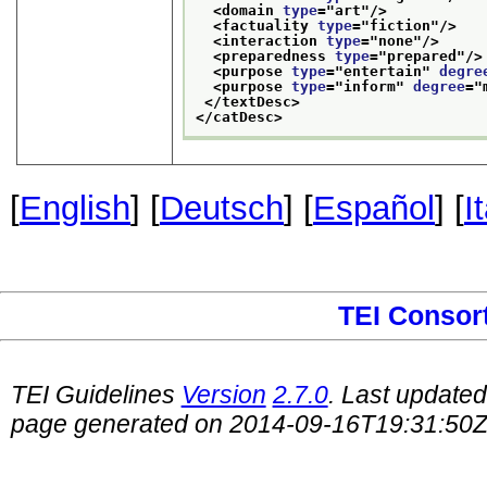
<domain 
type
="
art
"/>
<factuality 
type
="
fiction
"/>
<interaction 
type
="
none
"/>
<preparedness 
type
="
prepared
"/>
<purpose 
type
="
entertain
" 
degre
<purpose 
type
="
inform
" 
degree
="
</textDesc>
</catDesc>
[
English
] [
Deutsch
] [
Español
] [
I
TEI Consor
TEI Guidelines
Version
2.7.0
. Last update
page generated on 2014-09-16T19:31:50