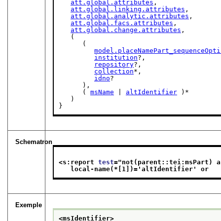
att.global.attributes
,

att.global.linking.attributes
,

att.global.analytic.attributes
,

att.global.facs.attributes
,

att.global.change.attributes
,

   (

      (

model.placeNamePart_sequenceOpti
institution
?,

repository
?,

collection
*,

idno
?

      ),

      ( 
msName
 | 
altIdentifier
 )*

   )

}
Schematron
<s:report 
test
="
not(parent::tei:msPart) a
   local-name(*[1])='altIdentifier' or   
Exemple
<msIdentifier>