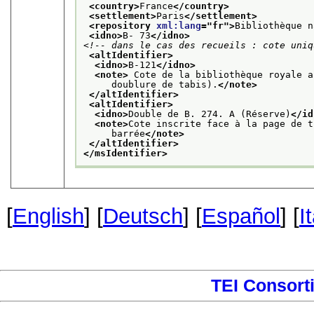
<country>
France
</country>
<settlement>
Paris
</settlement>
<repository 
xml:lang
="
fr
">
Bibliothèque n
<idno>
B- 73
</idno>
<!-- dans le cas des recueils : cote uniq
<altIdentifier>
<idno>
B-121
</idno>
<note>
 Cote de la bibliothèque royale a
     doublure de tabis).
</note>
</altIdentifier>
<altIdentifier>
<idno>
Double de B. 274. A (Réserve)
</id
<note>
Cote inscrite face à la page de t
     barrée
</note>
</altIdentifier>
</msIdentifier>
[
English
] [
Deutsch
] [
Español
] [
I
TEI Consort