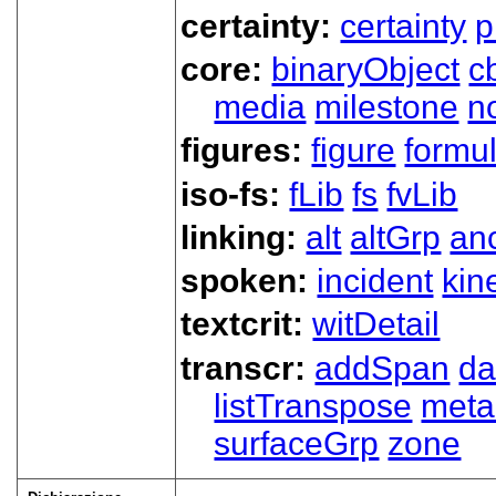
certainty:
certainty
p
core:
binaryObject
c
media
milestone
n
figures:
figure
formu
iso-fs:
fLib
fs
fvLib
linking:
alt
altGrp
an
spoken:
incident
kin
textcrit:
witDetail
transcr:
addSpan
d
listTranspose
meta
surfaceGrp
zone