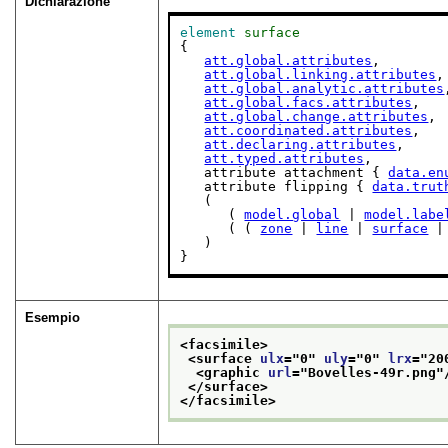
Dichiarazione
element
surface
{

att.global.attributes
,

att.global.linking.attributes
,

att.global.analytic.attributes
att.global.facs.attributes
,

att.global.change.attributes
,

att.coordinated.attributes
,

att.declaring.attributes
,

att.typed.attributes
,

   attribute attachment { 
data.en
   attribute flipping { 
data.trut
   (

      ( 
model.global
 | 
model.labe
      ( ( 
zone
 | 
line
 | 
surface
 |
   )

}
Esempio
<facsimile>
<surface 
ulx
="
0
" 
uly
="
0
" 
lrx
="
20
<graphic 
url
="
Bovelles-49r.png
"
</surface>
</facsimile>