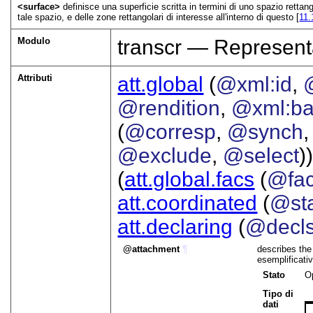
<surface>
definisce una superficie scritta in termini di uno spazio retta
tale spazio, e delle zone rettangolari di interesse all'interno di questo [
11
Modulo
transcr — Represent
Attributi
att.global
(
@xml:id
,
@rendition
,
@xml:b
(
@corresp
,
@synch
@exclude
,
@select
))
(
att.global.facs
(
@fa
att.coordinated
(
@sta
att.declaring
(
@decl
attachment
¶
describes the
esemplificativ
Stato
O
Tipo di
dati