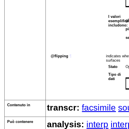
I valori
g
esemplifica
includono:
p
s
flipping
¶
indicates whe
surfaces
Stato
O
Tipo di
dati
Contenuto in
transcr:
facsimile
so
Può contenere
analysis:
interp
inte