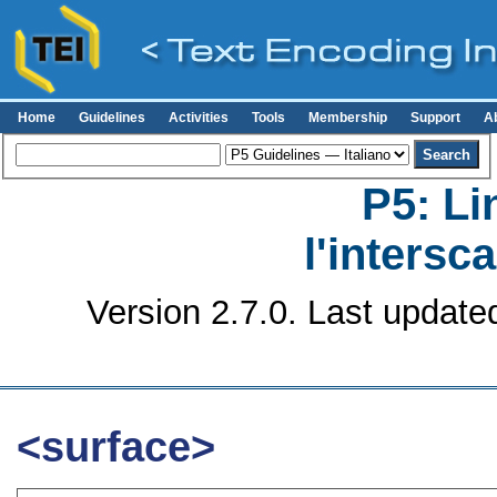
Home
Guidelines
Activities
Tools
Membership
Support
A
P5: Li
l'intersc
Version 2.7.0. Last update
<surface>