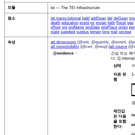
모듈
tei — The TEI Infrastructure
원소
att.transcriptional
[
add
addSpan
del
delSpan
mo
death
education
event
ex
expan
faith
floruit
gap
offset
org
orgName
origDate
origPlace
origin
pe
state
supplied
surplus
terrain
time
trait
unclear
속성
att.dimensions
(
@unit
,
@quantity
,
@extent
,
@pr
att.responsibility
(
@cert
,
@resp
) (
att.source
(
@s
evidence
¶
간섭 또는 해
다: 1] internal
상태
자료 유
1
형
제안값
in
은 다음
을 포함
e
한다:
c