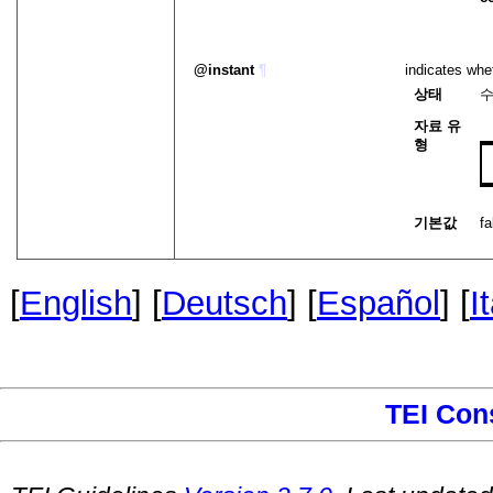
instant
¶
indicates whet
상태
자료 유
형
기본값
fa
[
English
] [
Deutsch
] [
Español
] [
I
TEI Con