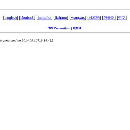
[
English
] [
Deutsch
] [
Español
] [
Italiano
] [
Français
] [
日本語
] [
한국어
] [
中文
]
TEI Consortium
|
피드백
e generated on 2014-09-16T19:34:41Z