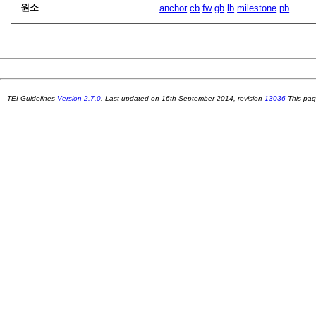
원소
anchor
cb
fw
gb
lb
milestone
pb
TEI Guidelines
Version
2.7.0
. Last updated on
16th September 2014
, revision
13036
This pag