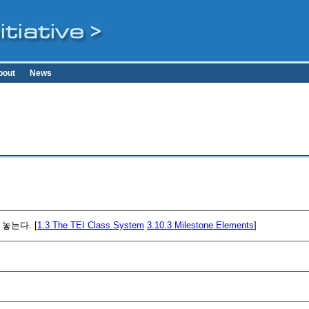
bout
News
놓는다. [
1.3
The TEI Class System
3.10.3
Milestone Elements
]