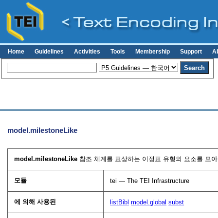
Home
Guidelines
Activities
Tools
Membership
Support
A
model.milestoneLike
model.milestoneLike
참조 체계를 표상하는 이정표 유형의 요소를 모아 
모듈
tei — The TEI Infrastructure
에 의해 사용된
listBibl
model.global
subst